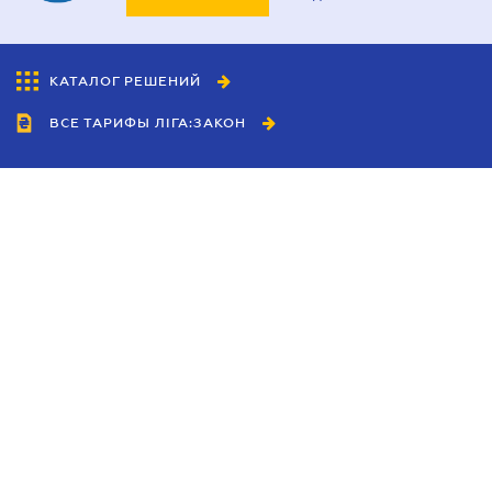
КАТАЛОГ РЕШЕНИЙ
ВСЕ ТАРИФЫ ЛІГА:ЗАКОН
Сотрудничество
Агенты
Дилеры
Политика
конфиденциальности
Условия использования
сайта
Реклама
Блог
Новости компании