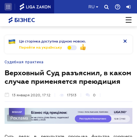
RU
БІЗНЕС
Ця сторінка доступна рідною мовою.
Перейти на українську
Судебная практика
Верховный Суд разъяснил, в каком
случае применяется преюдиция
13 января 2020, 17:12
17513
0
Реклама
Суть дела: в результате прорыва фильтра горячего