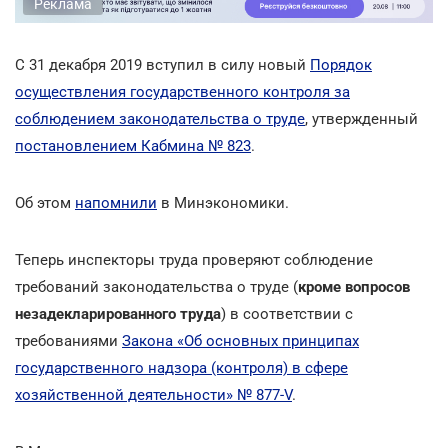
Реклама
С 31 декабря 2019 вступил в силу новый
Порядок
осуществления государственного контроля за
соблюдением законодательства о труде
, утвержденный
постановлением Кабмина № 823
.
Об этом
напомнили
в Минэкономики.
Теперь инспекторы труда проверяют соблюдение
требований законодательства о труде (
кроме вопросов
незадекларированного труда
) в соответствии с
требованиями
Закона «Об основных принципах
государственного надзора (контроля) в сфере
хозяйственной деятельности» № 877-V
.