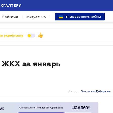
УХГАЛТЕРУ
События
Актуально
Бизнес во время войны
а українську
е ЖКХ за январь
Автор:
Виктория Губарева