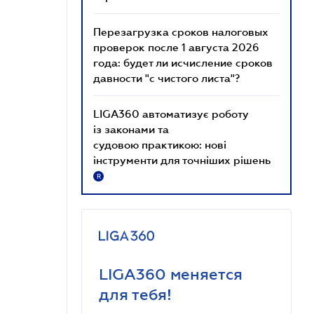
Перезагрузка сроков налоговых
проверок после 1 августа 2026
года: будет ли исчисление сроков
давности "с чистого листа"?
LIGA360 автоматизує роботу
із законами та
судовою практикою: нові
інструменти для точніших рішень
R
LIGA360 меняется
для тебя!