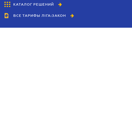
КАТАЛОГ РЕШЕНИЙ
ВСЕ ТАРИФЫ ЛІГА:ЗАКОН
Сотрудничество
Агенты
Дилеры
Политика
конфиденциальности
Условия использования
сайта
Реклама
Блог
Новости компании
Руководства
Каталоги компаний