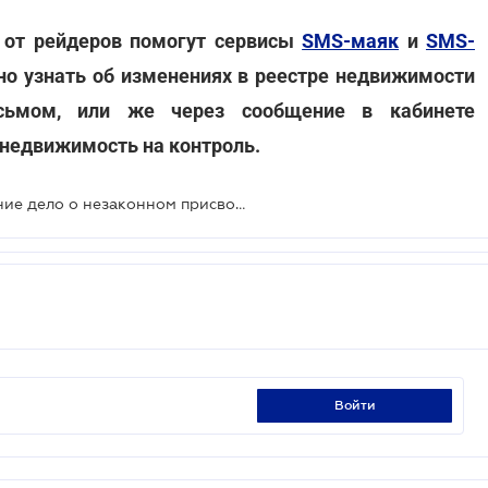
 от рейдеров помогут сервисы
SMS-маяк
и
SMS-
но узнать об изменениях в реестре недвижимости
исьмом, или же через сообщение в кабинете
 недвижимость на контроль.
ВС направил на новое рассмотрение дело о незаконном присвоении квартиры в Киеве
войти