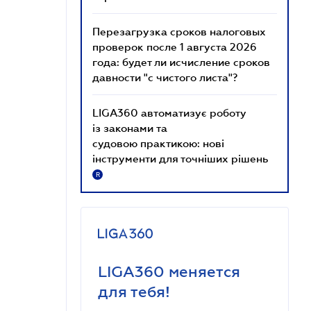
Перезагрузка сроков налоговых
проверок после 1 августа 2026
года: будет ли исчисление сроков
давности "с чистого листа"?
LIGA360 автоматизує роботу
із законами та
судовою практикою: нові
інструменти для точніших рішень
R
LIGA360 меняется
для тебя!