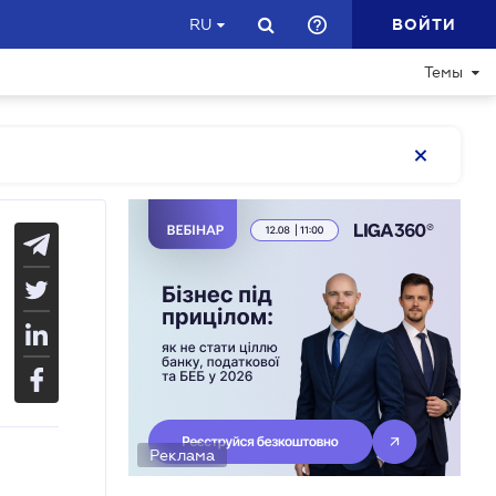
ВОЙТИ
RU
Темы
Реклама