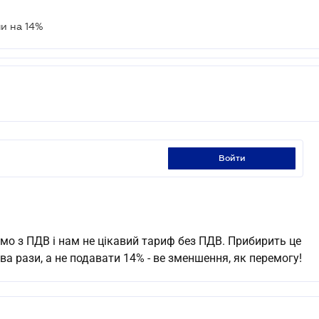
ли на 14%
войти
мо з ПДВ і нам не цікавий тариф без ПДВ. Прибирить це
а рази, а не подавати 14% - ве зменшення, як перемогу!