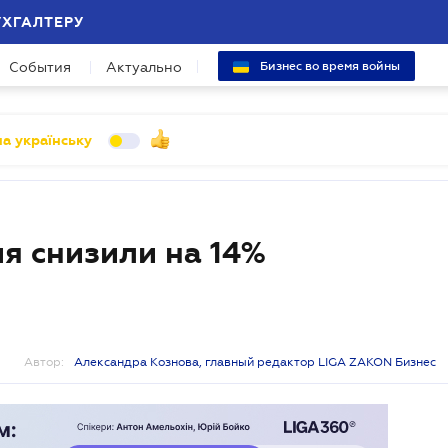
УХГАЛТЕРУ
События
Актуально
Бизнес во время войны
а українську
ия снизили на 14%
Автор:
Александра Кознова, главный редактор LIGA ZAKON Бизнес