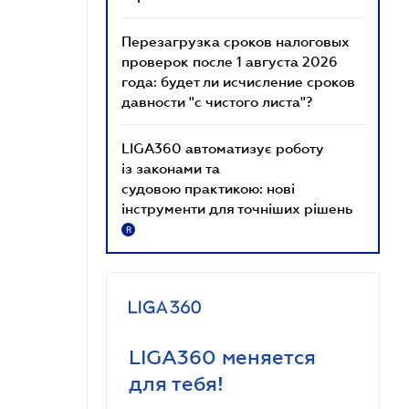
Перезагрузка сроков налоговых
проверок после 1 августа 2026
года: будет ли исчисление сроков
давности "с чистого листа"?
LIGA360 автоматизує роботу
із законами та
судовою практикою: нові
інструменти для точніших рішень
R
LIGA360 меняется
для тебя!