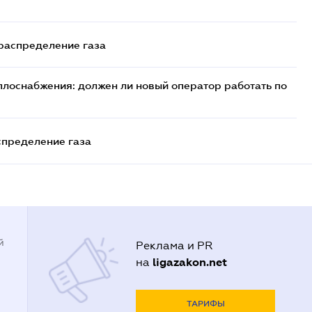
 распределение газа
плоснабжения: должен ли новый оператор работать по
спределение газа
й
Реклама и PR
ligazakon.net
на
ТАРИФЫ