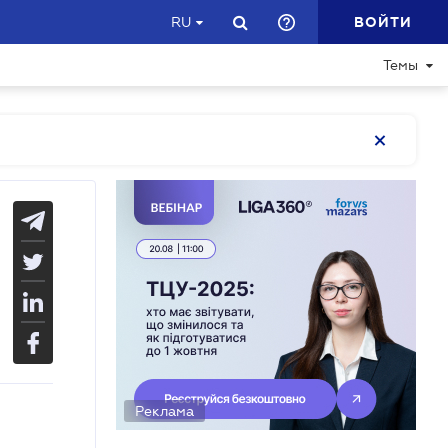
ВОЙТИ
RU
Темы
Реклама