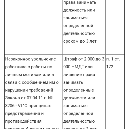
права занимать
должность или
заниматься
определенной
деятельностью
сроком до 3 лет
Незаконное увольнение
Штраф от 2 000 до 3
п. 1 ст.
работника с работы по
000 НМДГ или
172
личным мотивам или в
лишение права
связи с сообщением им о
занимать
нарушении требований
определенные
Закона от 07.04.11 г. №
должности или
3206 - VI "О принципах
заниматься
предотвращения и
определенной
противодействия
деятельностью
коррупции" другим лицом,
сроком до 3 лет