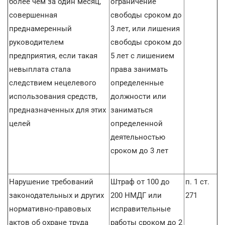
более чем за один месяц,
ограничение
совершенная
свободы сроком до
преднамеренный
3 лет, или лишения
руководителем
свободы сроком до
предприятия, если такая
5 лет с лишением
невыплата стала
права занимать
следствием нецелевого
определенные
использования средств,
должности или
предназначенных для этих
заниматься
целей
определенной
деятельностью
сроком до 3 лет
Нарушение требований
Штраф от 100 до
п. 1 ст.
законодательных и других
200 НМДГ или
271
нормативно-правовых
исправительные
актов об охране труда
работы сроком до 2