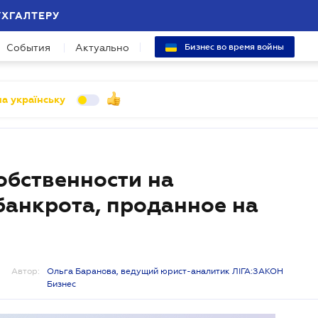
УХГАЛТЕРУ
События
Актуально
Бизнес во время войны
а українську
обственности на
анкрота, проданное на
Автор:
Ольга Баранова, ведущий юрист-аналитик ЛІГА:ЗАКОН
Бизнес