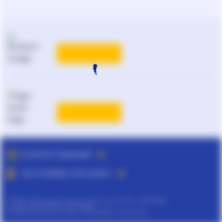
Реклама и PR
на
ligazakon.net
ТАРИФЫ
Национальный юридический
каталог Украины
Liga:BOOK
ТАРИФЫ
ПОДРОБНЕЕ
КАТАЛОГ РЕШЕНИЙ
ВСЕ ТАРИФЫ ЛІГА:ЗАКОН