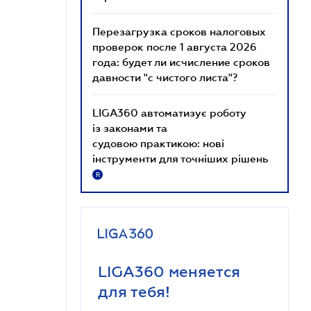
Перезагрузка сроков налоговых
проверок после 1 августа 2026
года: будет ли исчисление сроков
давности "с чистого листа"?
LIGA360 автоматизує роботу
із законами та
судовою практикою: нові
інструменти для точніших рішень
R
LIGA360 меняется
для тебя!