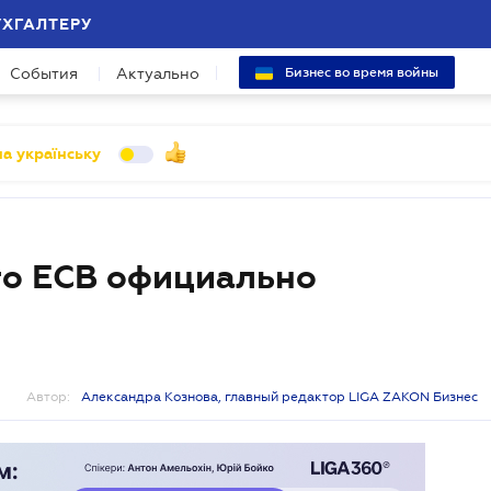
УХГАЛТЕРУ
События
Актуально
Бизнес во время войны
а українську
го ЕСВ официально
Автор:
Александра Кознова, главный редактор LIGA ZAKON Бизнес