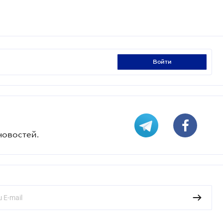
войти
новостей.