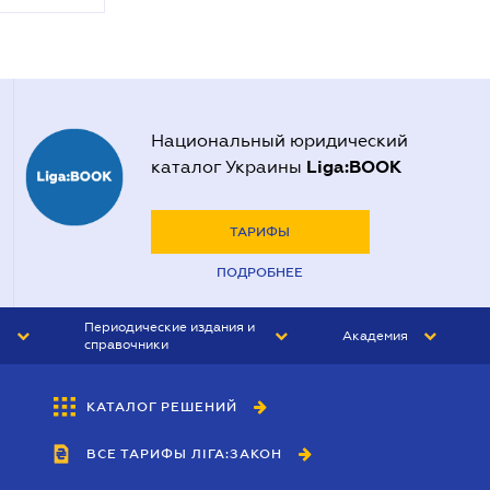
Национальный юридический
Liga:BOOK
каталог Украины
ТАРИФЫ
ПОДРОБНЕЕ
Периодические издания и
Академия
справочники
ЮРИСТ&ЗАКОН
АКАДЕМИЯ ЛІГА:ЗАКОН
КАТАЛОГ РЕШЕНИЙ
БУХГАЛТЕР&ЗАКОН
ВСЕ ТАРИФЫ ЛІГА:ЗАКОН
ВЕСТНИК МСФО