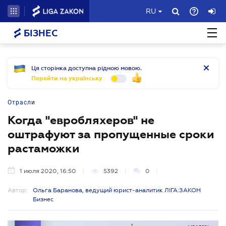
RU
БІЗНЕС
Ця сторінка доступна рідною мовою.
Перейти на українську
Отрасли
Когда "евробляхеров" не
оштрафуют за пропущенные сроки
растаможки
1 июля 2020, 16:50
5392
0
Автор:
Ольга Баранова, ведущий юрист-аналитик ЛІГА:ЗАКОН
Бизнес