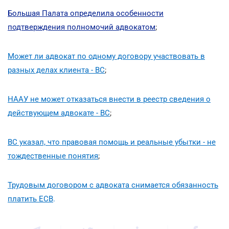
Большая Палата определила особенности
подтверждения полномочий адвокатом
;
Может ли адвокат по одному договору участвовать в
разных делах клиента - ВС
;
НААУ не может отказаться внести в реестр сведения о
действующем адвокате - ВС
;
ВС указал, что правовая помощь и реальные убытки - не
тождественные понятия
;
Трудовым договором с адвоката снимается обязанность
платить ЕСВ
.