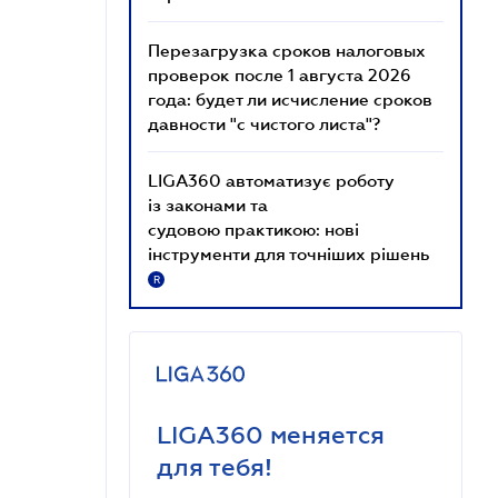
Перезагрузка сроков налоговых
проверок после 1 августа 2026
года: будет ли исчисление сроков
давности "с чистого листа"?
LIGA360 автоматизує роботу
із законами та
судовою практикою: нові
інструменти для точніших рішень
R
LIGA360 меняется
для тебя!