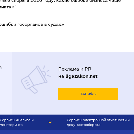
нные споры в 2026 году: какие ошибки бизнеса чаще
ликтам"
ошибки госорганов в судах»
й
Реклама и PR
ligazakon.net
на
ТАРИФЫ
Сервисы анализа и
Сервисы электронной отчетности и
мониторинга
документооборота
CONTR AGENT
Liga:REPORT