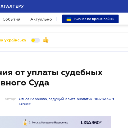
УХГАЛТЕРУ
События
Актуально
Бизнес во время войны
а українську
ия от уплаты судебных
овного Суда
Автор:
Ольга Баранова, ведущий юрист-аналитик ЛІГА:ЗАКОН
Бизнес