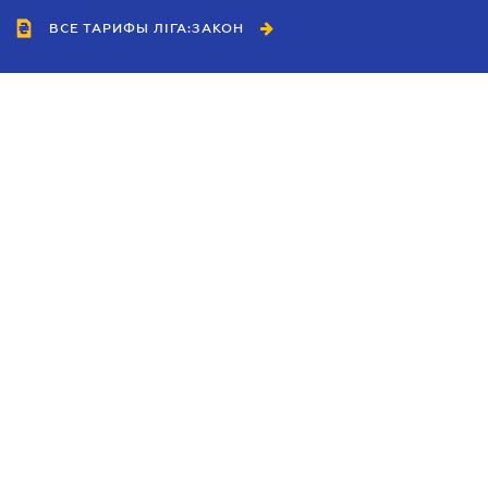
ВСЕ ТАРИФЫ ЛІГА:ЗАКОН
Сотрудничество
Агенты
Дилеры
Политика
конфиденциальности
Условия использования
сайта
Реклама
Блог
Новости компании
Руководства
Каталоги компаний
Темы в центре внимания