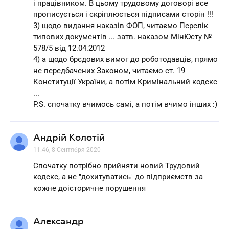
і працівником. В цьому трудовому договорі все
прописується і скріплюється підписами сторін !!!
3) щодо видання наказів ФОП, читаємо Перелік
типових документів ... затв. наказом МінЮсту №
578/5 від 12.04.2012
4) а щодо брєдових вимог до роботодавців, прямо
не передбачених Законом, читаємо ст. 19
Конституції України, а потім Кримінальний кодекс
...
P.S. спочатку вчимось самі, а потім вчимо інших :)
Андрій Колотій
11.46, 8 Сентября 2020
Спочатку потрібно прийняти новий Трудовий
кодекс, а не "дохитуватись" до підприємств за
кожне доісторичне порушення
Александр _