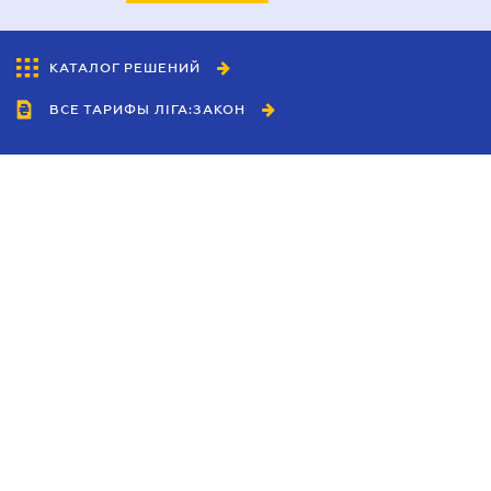
КАТАЛОГ РЕШЕНИЙ
ВСЕ ТАРИФЫ ЛІГА:ЗАКОН
Сотрудничество
Агенты
Дилеры
Политика
конфиденциальности
Условия использования
сайта
Реклама
Блог
Новости компании
Руководства