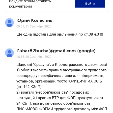
Войдите, чтобы оставить
войти
комментарий
Юрий Колесник
09.51, 11 Сентября 2020
Ще одна підстава для звільнення по ст.38 ч.3 !!!
Zahar82bucha@gmail.com (google)
18.13, 10 Сентября 2020
Шановні "брєдуни", з Кіровоградського держпраці
1) обов'язковість правил внутрішнього трудового
розпорядку передбачена лише для підприємств,
уставнов, організацій, тобто ЮРИДИЧНИХ ОСІБ
(ст. 142 КЗпП)
2) взагалі "необов'язковість" посадових
інструкцій і правил ВТР для ФОП, трактується ст.
24 КЗпП, яка встановлює обов'язковість
ПИСЬМОВОЇ ФОРМИ трудового договору між ФОП