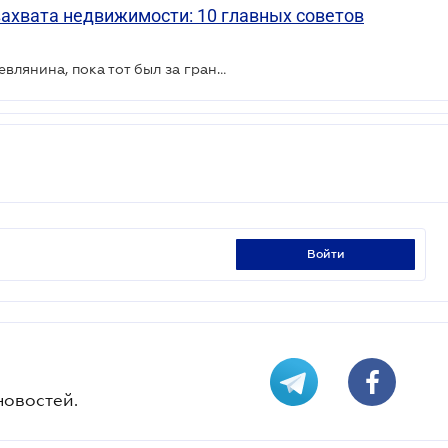
захвата недвижимости: 10 главных советов
Мошенники продали квартиру киевлянина, пока тот был за границей
войти
новостей.