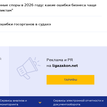
нные споры в 2026 году: какие ошибки бизнеса чаще
ликтам"
ошибки госорганов в судах»
й
Реклама и PR
ligazakon.net
на
ТАРИФЫ
Сервисы анализа и
Сервисы электронной отчетности и
мониторинга
документооборота