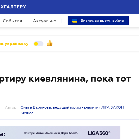
УХГАЛТЕРУ
События
Актуально
Бизнес во время войны
а українську
тиру киевлянина, пока тот
Автор:
Ольга Баранова, ведущий юрист-аналитик ЛІГА:ЗАКОН
Бизнес