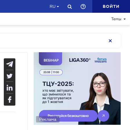
ВОЙТИ
RU
Темы
Реклама