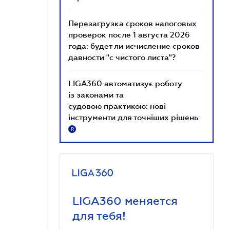
Перезагрузка сроков налоговых
проверок после 1 августа 2026
года: будет ли исчисление сроков
давности "с чистого листа"?
LIGA360 автоматизує роботу
із законами та
судовою практикою: нові
інструменти для точніших рішень
R
LIGA360 меняется
для тебя!