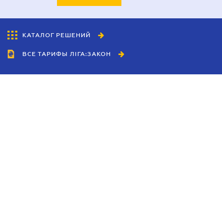
КАТАЛОГ РЕШЕНИЙ
ВСЕ ТАРИФЫ ЛІГА:ЗАКОН
Сотрудничество
Агенты
Дилеры
Политика
конфиденциальности
Условия использования
сайта
Реклама
Блог
Новости компании