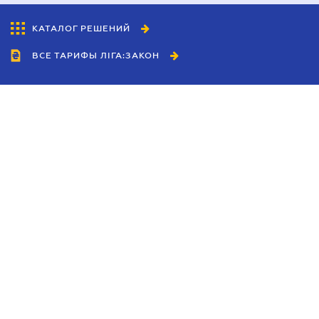
КАТАЛОГ РЕШЕНИЙ
ВСЕ ТАРИФЫ ЛІГА:ЗАКОН
Сотрудничество
Агенты
Дилеры
Политика
конфиденциальности
Условия использования
сайта
Реклама
Блог
Новости компании
Руководства