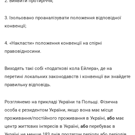
2. Виявити протиріччя;
3. Ізольовано проаналізувати положення відповідної
конвенції;
4. «Накласти» положення конвенції на спірні
правовідносини.
Виходять такі собі «податкові кола Ейлера», де на
перетині локальних законодавств і конвенції ви знайдете
правильну відповідь.
Розглянемо на прикладі України та Польщі. Фізична
особа є резидентом України, якщо вона має місце
проживання/постійного проживання в Україні,
або
має
центр життєвих інтересів в Україні,
або
перебуває в
Україні не менше 183 днів протягом періоду або періодів