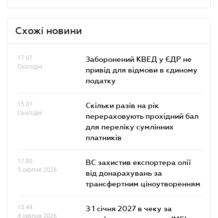
Схожі новини
17.07
Заборонений КВЕД у ЄДР не
Сьогодні
привід для відмови в єдиному
податку
15.07
Скільки разів на рік
Сьогодні
перераховують прохідний бал
для переліку сумлінних
платників
17.00
ВС захистив експортера олії
5 серпня 2026
від донарахувань за
трансфертним ціноутворенням
15.44
З 1 січня 2027 в чеку за
4 серпня 2026