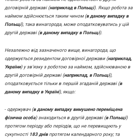
договірній державі (
наприклад в Польщі
). Якщо робота за
наймом здійснюється таким чином (
в даному випадку в
Польщі
), така винагорода, може оподатковуватись у цій
другій державі (
в даному випадку в Польщі
).
Незалежно від зазначеного вище, винагорода, що
одержується резидентом договірної держави (
наприклад,
України
) у зв'язку з роботою за наймом, здійснюваною в
другій договірній державі (
наприклад, в Польщі
),
оподатковується тільки в першій згаданій державі (
в
даному випадку в Україні
), якщо:
-
одержувач (
в даному випадку вимушено переміщена
фізична особа
) знаходиться в другій державі (
в Польщі
)
протягом періоду або періодів, що не перевищують у
сукупності
183 днів
протягом календарного року; та