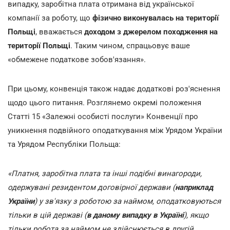
випадку, заробітна плата отримана від української
компанії за роботу, що
фізично виконувалась на території
Польщі
, вважається
доходом з джерелом походження на
території Польщі
. Таким чином, спрацьовує ваше
«обмежене податкове зобов'язання».
При цьому, конвенція також надає додаткові роз'яснення
щодо цього питання. Розглянемо окремі положення
Статті 15 «Залежні особисті послуги» Конвенції про
уникнення подвійного оподаткування між Урядом України
та Урядом Республіки Польща:
«Платня, заробітна плата та інші подібні винагороди,
одержувані резидентом договірної держави (
наприклад
України
) у зв'язку з роботою за наймом, оподатковуються
тільки в цій державі (
в даному випадку в Україні
), якщо
тільки робота за наймом не здійснюється в другій