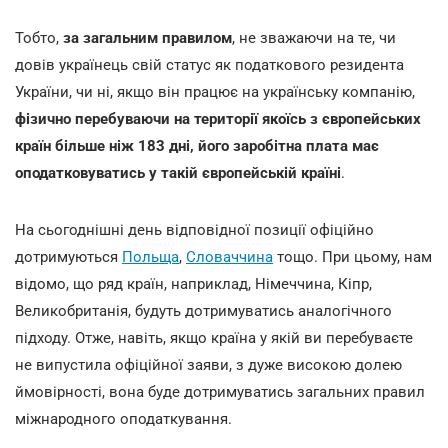
Тобто,
за загальним правилом
, не зважаючи на те, чи
довів українець свій статус як податкового резидента
України, чи ні, якщо він працює на українську компанію,
фізично перебуваючи на території якоїсь з європейських
країн більше ніж 183 дні, його заробітна плата має
оподатковуватись у такій європейській країні
.
На сьогоднішні день відповідної позиції офіційно
дотримуються
Польща
,
Словаччина
тощо. При цьому, нам
відомо, що ряд країн, наприклад, Німеччина, Кіпр,
Великобританія, будуть дотримуватись аналогічного
підходу. Отже, навіть, якщо країна у якій ви перебуваєте
не випустила офіційної заяви, з дуже високою долею
ймовірності, вона буде дотримуватись загальних правил
міжнародного оподаткування.