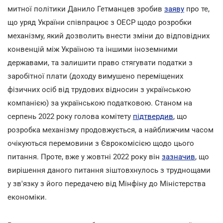
митної політики Данило Гетманцев зробив
заяву
про те,
що уряд України співпрацює з ОЕСР щодо розробки
механізму, який дозволить внести зміни до відповідних
конвенцій між Україною та іншими іноземними
державами, та залишити право стягувати податки з
заробітної плати (доходу вимушено переміщених
фізичних осіб від трудових відносин з українською
компанією) за українською податковою. Станом на
серпень 2022 року голова комітету
підтвердив
, що
розробка механізму продовжується, а найближчим часом
очікуються перемовини з Єврокомісією щодо цього
питання. Проте, вже у жовтні 2022 року він
зазначив
, що
вирішення даного питання зіштовхнулось з труднощами
у зв'язку з його передачею від Мінфіну до Міністерства
економіки.