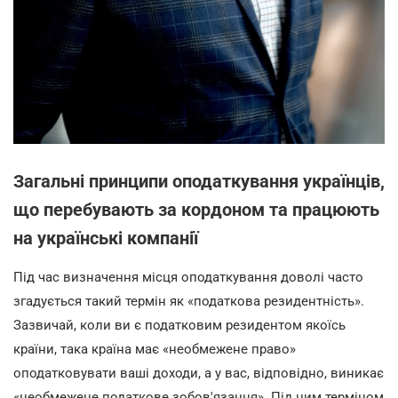
Загальні принципи оподаткування українців,
що перебувають за кордоном та працюють
на українські компанії
Під час визначення місця оподаткування доволі часто
згадується такий термін як «податкова резидентність».
Зазвичай, коли ви є податковим резидентом якоїсь
країни, така країна має «необмежене право»
оподатковувати ваші доходи, а у вас, відповідно, виникає
«необмежене податкове зобов'язання». Під цим терміном