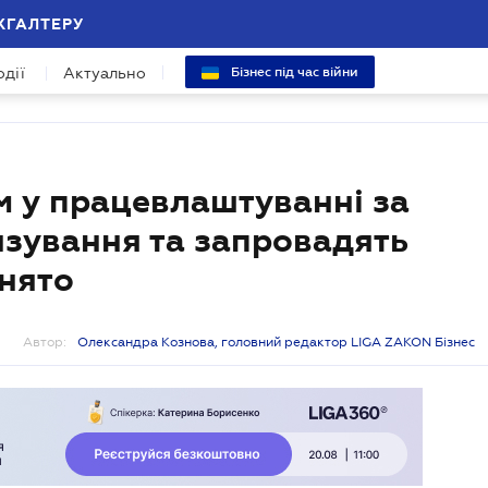
ХГАЛТЕРУ
одії
Актуально
Бізнес під час війни
 у працевлаштуванні за
нзування та запровадять
йнято
Автор:
Олександра Кознова, головний редактор LIGA ZAKON Бізнес