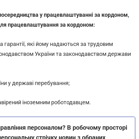
 посередництва у працевлаштуванні за кордоном,
 для працевлаштування за кордоном:
а гарантії, які йому надаються за трудовим
конодавством України та законодавством держави
їни у державі перебування;
завірений іноземним роботодавцем.
правління персоналом? В робочому просторі
рсональну стрічку новин з обраних