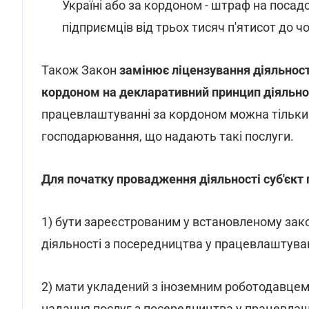
Україні або за кордоном - штраф на посадо
підприємців від трьох тисяч п'ятисот до чо
Також Закон
замінює ліцензування діяльност
кордоном на декларативний принцип діяльно
працевлаштуванні за кордоном можна тільки п
господарювання, що надають такі послуги.
Для початку провадження діяльності суб'єкт
1) бути зареєстрованим у встановленому зак
діяльності з посередництва у працевлаштуван
2) мати укладений з іноземним роботодавцем
надання послуг з посередництва у працевлашт