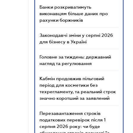
Банки розкриватимуть
виконавцям більше даних про
рахунки боржників
Законодавчі зміни у серпні 2026
для бізнесу в Україні
Головне за тиждень: державний
нагляд та регулювання
Кабмін продовжив пільговий
період для косметики без
техрегламенту, та реальний строк
значно коротший за заявлений
Перезавантаження строків
податкових перевірок після 1
серпня 2026 року: чи буде
обчислення строків давності "з