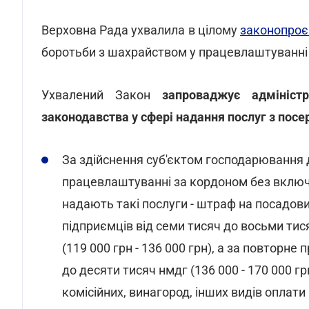
Верховна Рада ухвалила в цілому
законопроє
боротьби з шахрайством у працевлаштуванні
Ухвалений Закон
запроваджує адміністр
законодавства у сфері надання послуг з пос
За здійснення суб'єктом господарювання д
працевлаштуванні за кордоном без включе
надають такі послуги - штраф на посадових
підприємців від семи тисяч до восьми ти
(119 000 грн - 136 000 грн), а за повторн
до десяти тисяч нмдг (136 000 - 170 000 г
комісійних, винагород, інших видів оплат