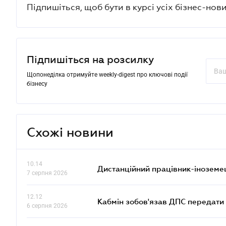
Підпишіться, щоб бути в курсі усіх бізнес-нови
Підпишіться на розсилку
Щопонеділка отримуйте weekly-digest про ключові події
бізнесу
Схожі новини
10.14
Дистанційний працівник-іноземе
7 серпня 2026
12.12
Кабмін зобов'язав ДПС передати 
6 серпня 2026