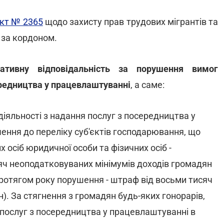
кт № 2365
щодо захисту прав трудових мігрантів та
 за кордоном.
ативну відповідальність за порушення вимог
ередництва у працевлаштуванні
, а саме:
іяльності з надання послуг з посередництва у
ння до переліку суб'єктів господарювання, що
 осіб юридичної особи та фізичних осіб -
сяч неоподатковуваних мінімумів доходів громадян
е протягом року порушення - штраф від восьми тисяч
рн). За стягнення з громадян будь-яких гонорарів,
и послуг з посередництва у працевлаштуванні в