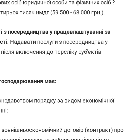
вих осіб юридичної особи та фізичних осіб ?
тирьох тисяч нмдг (59 500 - 68 000 грн.).
і з посередництва у працевлаштуванні за
сті
. Надавати послуги з посередництва у
ісля включення до переліку суб'єктів
 господарювання має:
онодавством порядку за видом економічної
ні;
 зовнішньоекономічний договір (контракт) про
уванні, пошуку та добору працівників та