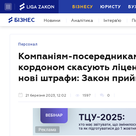
БІЗНЕСУ
ЮРИСТУ
БУ
БІЗНЕС
Новини
Аналітика
Інтерв'ю
П
Персонал
Компаніям-посередникам
кордоном скасують ліце
нові штрафи: Закон при
21 березня 2023, 12:02
1597
0
Реклама