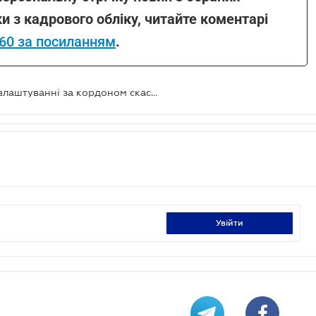
и з кадрового обліку, читайте коментарі
360 за посиланням
.
Компаніям-посередникам у працевлаштуванні за кордоном скасують ліцензування та запровадять нові штрафи: Закон прийнято
увійти