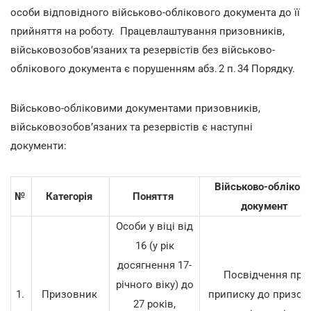
особи відповідного військово-облікового документа до її
прийняття на роботу. Працевлаштування призовників,
військовозобов’язаних та резервістів без військово-
облікового документа є порушенням абз. 2 п. 34 Порядку.
Військово-обліковими документами призовників,
військовозобов’язаних та резервістів є наступні
документи:
Військово-обліков
№
Категорія
Поняття
документ
Особи у віці від
16 (у рік
досягнення 17-
Посвідчення про
річного віку) до
1.
Призовник
приписку до призов
27 років,