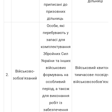
дільниці
приписані до
призовних
дільниць
Особи, які
перебувають у
запасі для
комплектування
Збройних Сил
України та інших
військових
Військовий квиток 
Військово-
2.
формувань на
тимчасове посвідче
зобов'язаний
особливий
військовозобов’язан
період, а також
для виконання
робіт із
забезпечення