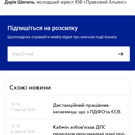
Дарія Шепель
, молодший юрист ЮФ «Правовий Альянс»
Підпишіться на розсилку
Щопонеділка отримуйте weekly-digest про ключові події бізнесу
Схожі новини
10.14
Дистанційний працівник-
7 серпня 2026
іноземець: що з ПДФОта ЄСВ
12.12
Кабмін зобов'язав ДПС
6 серпня 2026
передати персональні дані про