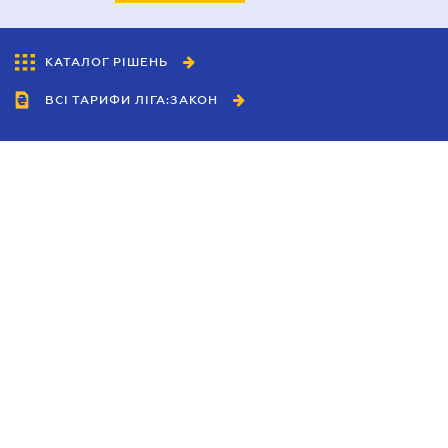
КАТАЛОГ РІШЕНЬ
ВСІ ТАРИФИ ЛІГА:ЗАКОН
Співробітництво
Агенти
Дилери
Політика конфіденційності
Умови використання сайту
Реклама
Блог
Новини компанії
Керівництва
Каталоги компаній