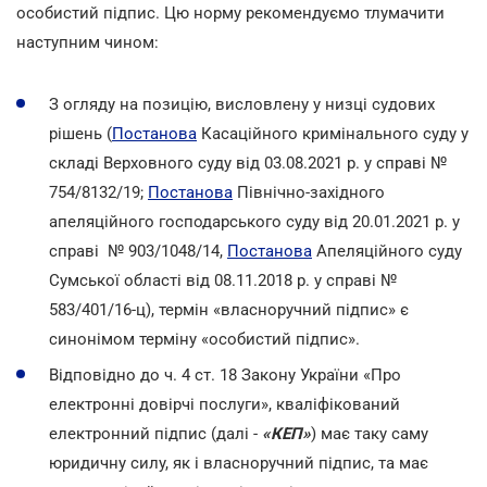
особистий підпис
. Цю норму рекомендуємо тлумачити
наступним чином:
З огляду на позицію, висловлену у низці судових
рішень (
Постанова
Касаційного кримінального суду у
складі Верховного суду від 03.08.2021 р. у справі №
754/8132/19;
Постанова
Північно-західного
апеляційного господарського суду від 20.01.2021 р. у
справі № 903/1048/14,
Постанова
Апеляційного суду
Сумської області від 08.11.2018 р. у справі №
583/401/16-ц), термін «власноручний підпис» є
синонімом терміну «особистий підпис».
Відповідно до ч. 4 ст. 18 Закону України «Про
електронні довірчі послуги», кваліфікований
електронний підпис (далі -
«КЕП»
) має таку саму
юридичну силу, як і власноручний підпис, та має