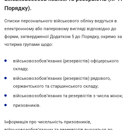
Порядку).
Списки персонального військового обліку ведуться в
електронному або паперовому вигляді відповідно до
форми, затвердженої Додатком 5 до Порядку, окремо за
чотирма групами щодо:
військовозобов’язаних (резервістів) офіцерського
складу;
військовозобов’язаних (резервістів) рядового,
сержантського та старшинського складу;
військовозобов’язаних та резервістів з числа жінок;
призовників.
Інформація про чисельність призовників,
військовозобов’язаних та резервістів вноситься до