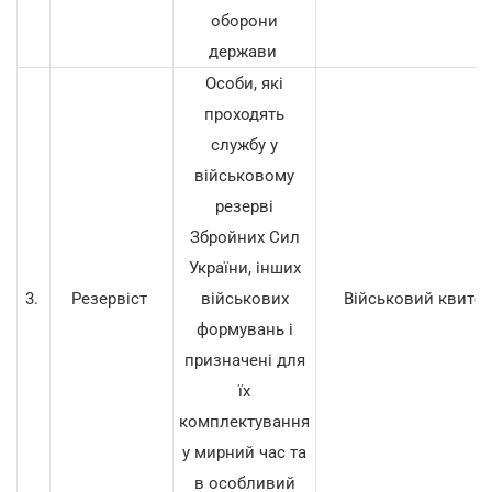
оборони
держави
Особи, які
проходять
службу у
військовому
резерві
Збройних Сил
України, інших
3.
Резервіст
військових
Військовий квито
формувань і
призначені для
їх
комплектування
у мирний час та
в особливий