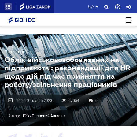
UA
БІЗНЕС
Персонал
Облік військовозобов'язаних на
підприємстві: рекомендації для HR
щодо дій під час прийняття на
роботу/звільнення працівників
16.20, 3 травня 2023
67054
0
Автор:
ЮФ «Правовий Альянс»