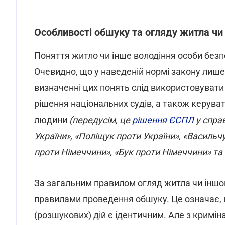
Особливості обшуку та огляду житла чи
Поняття житло чи інше володіння особи безп
Очевидно, що у наведеній нормі закону лише 
визначенні цих понять слід використовувати
рішення національних судів, а також керува
людини
(передусім, це
рішення ЄСПЛ
у спра
України», «Поліщук проти України», «Васильч
проти Німеччини», «Бук проти Німеччини» та і
За загальним правилом огляд житла чи іншог
правилами проведення обшуку. Це означає, 
(розшукових) дій є ідентичним. Але з кримін