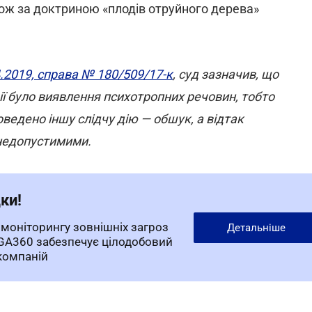
ж за доктриною «плодів отруйного дерева»
4.2019, справа № 180/509/17-к
, суд зазначив, що
ї було виявлення психотропних речовин, тобто
ведено іншу слідчу дію — обшук, а відтак
и недопустимими.
ки!
моніторингу зовнішніх загроз
Детальніше
IGA360 забезпечує цілодобовий
 компаній