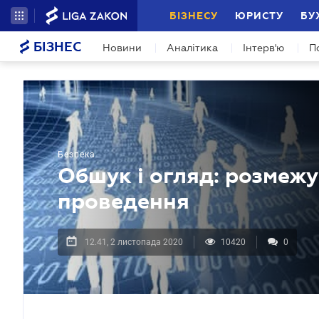
БІЗНЕСУ
ЮРИСТУ
БУ
БІЗНЕС
Новини
Аналітика
Інтерв'ю
П
Безпека
Обшук і огляд: розмежу
проведення
12.41, 2 листопада 2020
10420
0