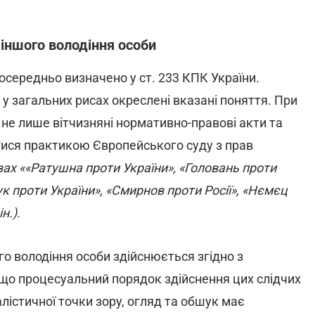
 іншого володіння особи
осередньо визначено у ст. 233 КПК України.
у загальних рисах окреслені вказані поняття. При
 не лише вітчизняні нормативно-правові акти та
тися практикою Європейського суду з прав
вах ««Ратушна проти України», «Головань проти
ук проти України», «Смирнов проти Росії», «Нємєц
н.).
о володіння особи здійснюється згідно з
що процесуальний порядок здійснення цих слідчих
алістичної точки зору, огляд та обшук має