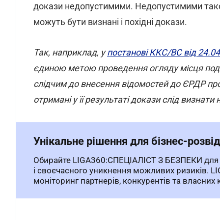
докази недопустимими. Недопустимими тако
можуть бути визнані і похідні докази.
Так, наприклад, у
постанові ККС/ВС від 24.0
єдиною метою проведення огляду місця поді
слідчим до внесення відомостей до ЄРДР про
отримані у її результаті докази слід визнат
Унікальне рішення для бізнес-розвід
Обирайте LIGA360:СПЕЦІАЛІСТ З БЕЗПЕКИ для 
і своєчасного уникнення можливих ризиків. L
моніторинг партнерів, конкурентів та власних