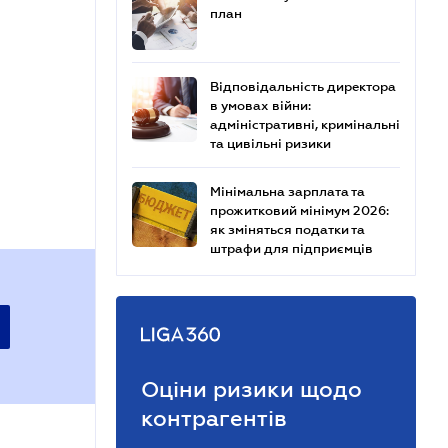
план
Відповідальність директора
в умовах війни:
адміністративні, кримінальні
та цивільні ризики
Мінімальна зарплата та
прожитковий мінімум 2026:
як зміняться податки та
штрафи для підприємців
Оціни ризики щодо
контрагентів