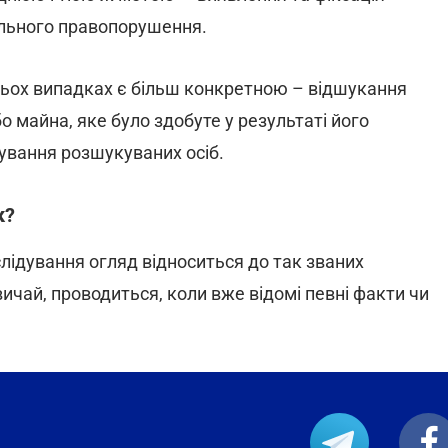
ального правопорушення.
атьох випадках є більш конкретною – відшукання
майна, яке було здобуте у результаті його
ування розшукуваних осіб.
к?
слідування огляд відноситься до так званих
ичай, проводиться, коли вже відомі певні факти чи