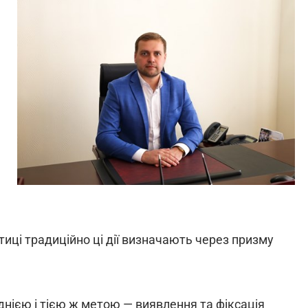
тиці традиційно ці дії визначають через призму
днією і тією ж метою — виявлення та фіксація