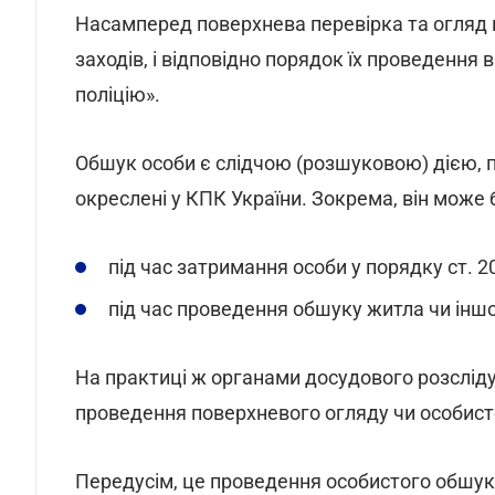
Насамперед поверхнева перевірка та огляд 
заходів, і відповідно порядок їх проведенн
поліцію».
Обшук особи є слідчою (розшуковою) дією, п
окреслені у КПК України. Зокрема, він може 
під час затримання особи у порядку ст. 2
під час проведення обшуку житла чи іншо
На практиці ж органами досудового розслід
проведення поверхневого огляду чи особист
Передусім, це проведення особистого обшук