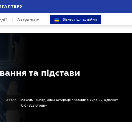
ХГАЛТЕРУ
одії
Актуально
Бізнес під час війни
вання та підстави
Автор:
Максим Сінгар, член Асоціації правників України, адвокат
ЮК «SLS Group»