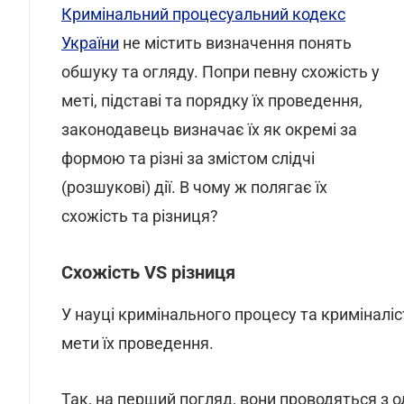
Кримінальний процесуальний кодекс
України
не містить визначення понять
обшуку та огляду. Попри певну схожість у
меті, підставі та порядку їх проведення,
законодавець визначає їх як окремі за
формою та різні за змістом слідчі
(розшукові) дії. В чому ж полягає їх
схожість та різниця?
Схожість VS різниця
У науці кримінального процесу та криміналіс
мети їх проведення.
Так, на перший погляд, вони проводяться з о