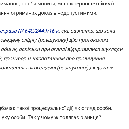
имання, так би мовити, «характерної техніки» їх
ання отриманих доказів недопустимими.
, справа № 640/2449/16-к
, суд зазначив, що хоча
оведену слідчу (розшукову) дію протоколом
о обшук, оскільки при огляді відкривалися шухляди
ий, прокурор із клопотанням про проведення
оведення такої слідчої (розшукової) дії докази
ачає такої процесуальної дії, як огляд особи,
ку особи. Так у чому ж полягає різниця?