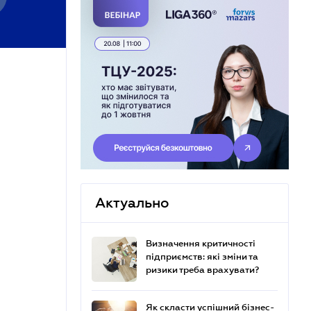
Актуально
Визначення критичності
підприємств: які зміни та
ризики треба врахувати?
Як скласти успішний бізнес-