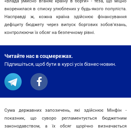
«Влада умисно вганяє країну в борги» - теза, що міцно
вкоренилася в списку улюблених у будь-якого популіста.
Насправді ж, кожна країна здійснює фінансування
дефіциту бюджету через випуск боргових зобов'язань,
контролюючи їх обсяг на безпечному рівні.
Читайте нас в соцмережах.
Підпишіться, щоб бути в курсі усіх бізнес-новин.
Сума державних запозичень, які здійснює Мінфін -
показник, що суворо регламентується бюджетним
законодавством, а їх обсяг щорічно визначається