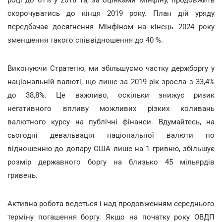
році до 61% у 2018 та, за оцінками Мінфіну, продовжить
скорочуватись до кінця 2019 року. План дій уряду
передбачає досягнення Мінфіном на кінець 2024 року
зменшення такого співвідношення до 40 %.
Виконуючи Стратегію, ми збільшуємо частку держборгу у
національній валюті, що лише за 2019 рік зросла з 33,4%
до 38,8%. Це важливо, оскільки знижує ризик
негативного впливу можливих різких коливань
валютного курсу на публічні фінанси. Вдумайтесь, на
сьогодні девальвація національної валюти по
відношенню до долару США лише на 1 гривню, збільшує
розмір державного боргу на близько 45 мільярдів
гривень.
Активна робота ведеться і над продовженням середнього
терміну погашення боргу. Якщо на початку року ОВДП