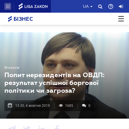
UA
БІЗНЕС
Фінанси
Попит нерезидентів на ОВДП:
результат успішної боргової
політики чи загроза?
13.30, 4 жовтня 2019
1685
0