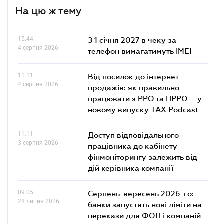
На цю ж тему
15.44
З 1 січня 2027 в чеку за
4 серпня 2026
телефон вимагатимуть IMEI
11.11
Від посилок до інтернет-
4 серпня 2026
продажів: як правильно
працювати з РРО та ПРРО – у
новому випуску TAX Podcast
11.11
Доступ відповідального
3 серпня 2026
працівника до кабінету
фінмоніторингу залежить від
дій керівника компанії
09.05
Серпень-вересень 2026-го:
28 липня 2026
банки запустять нові ліміти на
перекази для ФОП і компаній