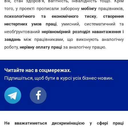
вік, стан здоров'я, вагітність, інвалідність тощо. Крім
того, у проекті прописали заборону
мобінгу
працівників,
психологічного та економічного тиску
,
створення
нестерпних умов праці
, умисний, систематичний та
необґрунтований
нерівномірний розподіл навантаження і
завдань
між працівниками, що виконують аналогічну
роботу,
нерівну оплату праці
за аналогічну працю.
Читайте нас в соцмережах.
Підпишіться, щоб бути в курсі усіх бізнес-новин.
Не вважатиметься дискримінацією у сфері праці