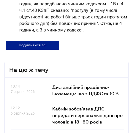
годин, як передбачено чинним кодексом...." В п.4
ч.1 ст.40 КЗпП сказано: "прогулу (в тому числі
відсутності на роботі більше трьох годин протягом
робочого дня) без поважних причин". Отже, не 4
години, а 3 в чинному кодексі.
Подивитися всі
На цю ж тему
10.14
Дистанційний працівник-
7 серпня 2026
іноземець: що з ПДФОта ЄСВ
12.12
Кабмін зобов'язав ДПС
6 серпня 2026
передати персональні дані про
чоловіків 18–60 років