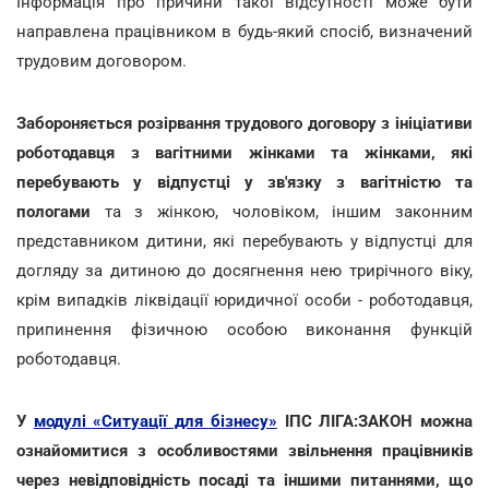
Інформація про причини такої відсутності може бути
направлена працівником в будь-який спосіб, визначений
трудовим договором.
Забороняється розірвання трудового договору з ініціативи
роботодавця
з вагітними жінками та жінками, які
перебувають у відпустці у зв'язку з вагітністю та
пологами
та з жінкою, чоловіком, іншим законним
представником дитини, які перебувають у відпустці для
догляду за дитиною до досягнення нею трирічного віку,
крім випадків ліквідації юридичної особи - роботодавця,
припинення фізичною особою виконання функцій
роботодавця.
У
модулі «Ситуації для бізнесу»
ІПС ЛІГА:ЗАКОН можна
ознайомитися з особливостями звільнення працівників
через невідповідність посаді та іншими питаннями, що