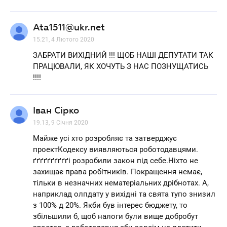
Ata1511@ukr.net
15.21, 4 Лютого 2020
ЗАБРАТИ ВИХІДНИЙ !!! ЩОБ НАШІ ДЕПУТАТИ ТАК
ПРАЦЮВАЛИ, ЯК ХОЧУТЬ З НАС ПОЗНУЩАТИСЬ
!!!!
Іван Сірко
19.13, 9 Січня 2020
Майже усі хто розробляє та затверджує
проектКодексу виявляються роботодавцями.
ґґґґґґґґґґі розробили закон під себе.Ніхто не
захищає права робітників. Покращення немає,
тільки в незначних нематеріальних дрібнотах. А,
наприклад олпдату у вихідні та свята тупо знизил
з 100% д 20%. Якби був інтерес бюджету, то
збільшили б, щоб налоги були вище добробут