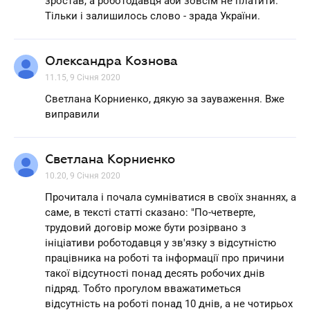
зростав, а роботодавця аби зовсім не платити.
Тільки і залишилось слово - зрада України.
Олександра Кознова
11.15, 9 Січня 2020
Светлана Корниенко, дякую за зауваження. Вже
виправили
Светлана Корниенко
10.20, 9 Січня 2020
Прочитала і почала сумніватися в своїх знаннях, а
саме, в тексті статті сказано: "По-четверте,
трудовий договір може бути розірвано з
ініціативи роботодавця у зв'язку з відсутністю
працівника на роботі та інформації про причини
такої відсутності понад десять робочих днів
підряд. Тобто прогулом вважатиметься
відсутність на роботі понад 10 днів, а не чотирьох