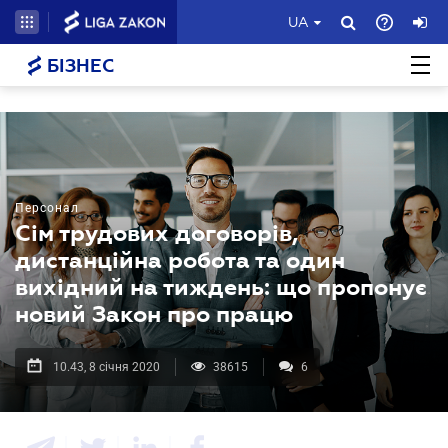
UA
БІЗНЕС
Персонал
Сім трудових договорів,
дистанційна робота та один
вихідний на тиждень: що пропонує
новий Закон про працю
10.43, 8 січня 2020
38615
6