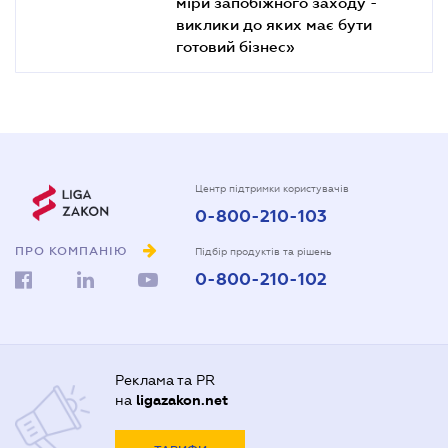
міри запобіжного заходу -
виклики до яких має бути
готовий бізнес»
Центр підтримки користувачів
0-800-210-103
ПРО КОМПАНІЮ
Підбір продуктів та рішень
0-800-210-102
Реклама та PR
на
ligazakon.net