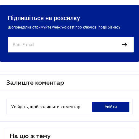
Підпишіться на розсилку
Щопонеділка отримуйте weekly-digest про ключові події бізнесу
Залиште коментар
Увійдіть, щоб залишити коментар
увійти
На цю ж тему