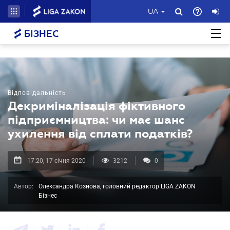
UA
БІЗНЕС
Відповідальність
Декриміналізація фіктивного
підприємництва: чи має шанс
ухилення від сплати податків?
17.20, 17 січня 2020
3212
0
Автор:
Олександра Кознова, головний редактор LIGA ZAKON
Бізнес