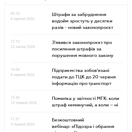
09.10
Штрафи за забруднення
6 серпня 2026
водойм зростуть у десятки
разів - новий законопроєкт
12.12
З'явився законопроєкт про
22 липня 2026
посилення штрафів за
порушення мовного закону
14.06
Підприємства зобов'язані
8 червня 2026
подати до ТЦК до 20 червня
інформацію про транспорт
12.36
Помилка у звітності МГК: коли
13 травня 2026
штраф неминучий, а коли – ні
17.37
Безкоштовний
5 травня 2026
вебінар: «Підозра і обрання