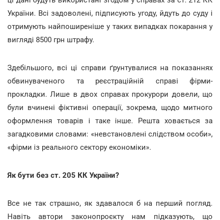
ці дані будуть використані згодом у справах за ст. 212 КК
України. Всі задоволені, підписують угоду, йдуть до суду і
отримують найпоширеніше у таких випадках покарання у
вигляді 8500 грн штрафу.
Здебільшого, всі ці справи ґрунтувалися на показаннях
обвинуваченого та реєстраційній справі фірми-
прокладки. Лише в двох справах прокурори довели, що
були вчинені фіктивні операції, зокрема, щодо митного
оформлення товарів і таке інше. Решта ховається за
загадковими словами: «невстановлені слідством особи»,
«фірми із реального сектору економіки».
Як бути без ст. 205 КК України?
Все не так страшно, як здавалося б на перший погляд.
Навіть автори законопроєкту нам підказують, що