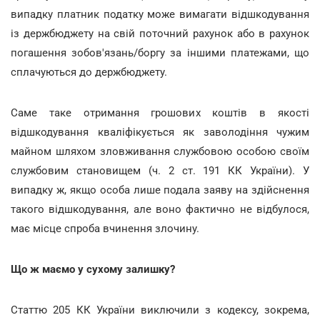
випадку платник податку може вимагати відшкодування
із держбюджету на свій поточний рахунок або в рахунок
погашення зобов'язань/боргу за іншими платежами, що
сплачуються до держбюджету.
Саме таке отримання грошових коштів в якості
відшкодування кваліфікується як заволодіння чужим
майном шляхом зловживання службовою особою своїм
службовим становищем (ч. 2 ст. 191 КК України). У
випадку ж, якщо особа лише подала заяву на здійснення
такого відшкодування, але воно фактично не відбулося,
має місце спроба вчинення злочину.
Що ж маємо у сухому залишку?
Статтю 205 КК України виключили з кодексу, зокрема,