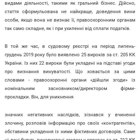
видами діяльності, такими як гральний бізнес. Дійсно,
стаття сформульована не найкраще, доведення вини
особи, якщо вона не визнає її, правоохоронним органам
так само складне, як і при ухиленні від сплати податків.
В той же час, в судовому реєстрі на період липень-
грудень 2019 року було виявлено 25 вироків за ст. 205 КК
України. Із них 22 вироки були укладені на підставі угоди
про визнання винуватості. Що ховається за цими
словами - правоохоронні органи «дійшли згоди» із
номінальним засновником/директором фірми-
прокладки. Він, для уникнення
значних негативних наслідків, зізнався у вчиненні
злочину, розповів інформацію про своїх «контрагентів»,
обставини укладення із ними фіктивних договорів. Саме