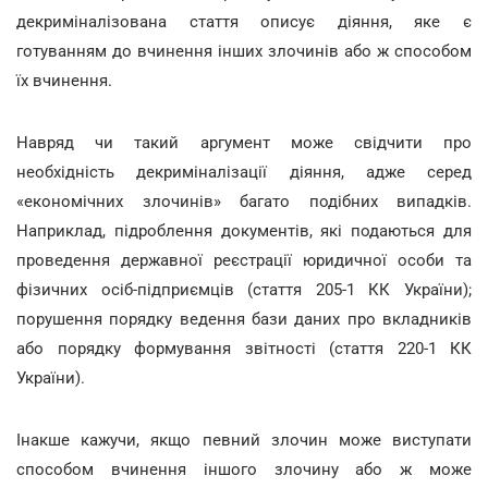
декриміналізована стаття описує діяння, яке є
готуванням до вчинення інших злочинів або ж способом
їх вчинення.
Навряд чи такий аргумент може свідчити про
необхідність декриміналізації діяння, адже серед
«економічних злочинів» багато подібних випадків.
Наприклад, підроблення документів, які подаються для
проведення державної реєстрації юридичної особи та
фізичних осіб-підприємців (стаття 205-1 КК України);
порушення порядку ведення бази даних про вкладників
або порядку формування звітності (стаття 220-1 КК
України).
Інакше кажучи, якщо певний злочин може виступати
способом вчинення іншого злочину або ж може