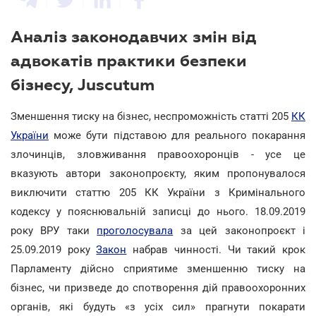
Аналіз законодавчих змін від
адвокатів практики безпеки
бізнесу, Juscutum
Зменшення тиску на бізнес, неспроможність статті 205
КК
України
може бути підставою для реального покарання
злочинців, зловживання правоохоронців - усе це
вказують автори законопроєкту, яким пропонувалося
виключити статтю 205 КК України з Кримінального
кодексу у пояснювальній записці до нього. 18.09.2019
року ВРУ таки
проголосувала
за цей законопроєкт і
25.09.2019 року
Закон
набрав чинності. Чи такий крок
Парламенту дійсно сприятиме зменшенню тиску на
бізнес, чи призведе до спотворення дій правоохоронних
органів, які будуть «з усіх сил» прагнути покарати