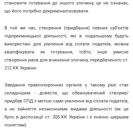
становити готування до іншого злочину, це не означає,
що його потрібно декриміналізовувати.
В той же час, створення (придбання) певних суб'єктів
підприємницької діяльності, які в подальшому будуть
використані для ухилення від сплати податків, можна
кваліфікувати як готування, тобто, інше умисне
створення умов для вчинення злочину, передбаченого ст.
212 КК України.
Завдання правоохоронних органів у такому разі стає
складнішим - довести, що обвинувачений створив/
придбав СПД з метою саме ухилення від сплати податків,
а не зайняття незаконними видами діяльності (як це
було в диспозиції ст. 205 КК України і є значно ширшим
поняттям).