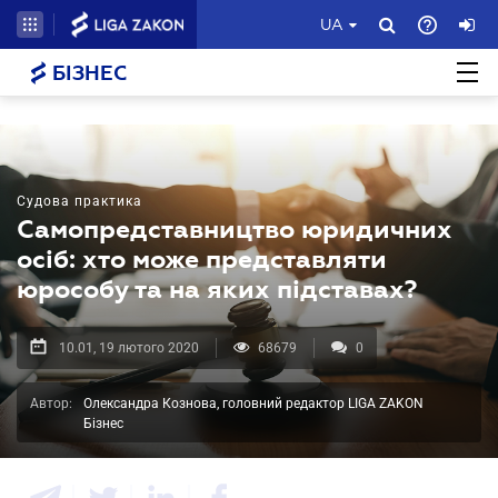
UA
БІЗНЕС
Судова практика
Самопредставництво юридичних
осіб: хто може представляти
юрособу та на яких підставах?
10.01, 19 лютого 2020
68679
0
Автор:
Олександра Кознова, головний редактор LIGA ZAKON
Бізнес