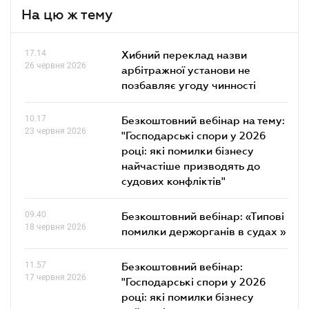
На цю ж тему
17.14
Хибний переклад назви
26 червня 2026
арбітражної установи не
позбавляє угоду чинності
10.17
Безкоштовний вебінар на тему:
23 червня 2026
"Господарські спори у 2026
році: які помилки бізнесу
найчастіше призводять до
судових конфліктів"
09.40
Безкоштовний вебінар: «Типові
18 червня 2026
помилки держорганів в судах »
11.57
Безкоштовний вебінар:
17 червня 2026
"Господарські спори у 2026
році: які помилки бізнесу