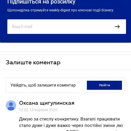
Підпишіться на розсилку
Щопонеділка отримуйте weekly-digest про ключові події бізнесу
Залиште коментар
Увійдіть, щоб залишити коментар
увійти
Оксана щигулинская
12.52, 13 Березня 2020
Дякую за стислу конкретику. Взагалі працювати
стало дуже і дуже важко через постійні зміни ,які