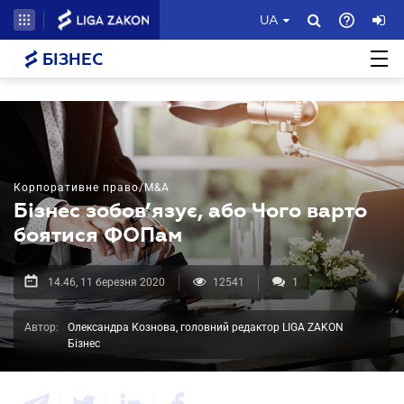
UA
БІЗНЕС
Корпоративне право/M&A
Бізнес зобов’язує, або Чого варто
боятися ФОПам
14.46, 11 березня 2020
12541
1
Автор:
Олександра Кознова, головний редактор LIGA ZAKON
Бізнес