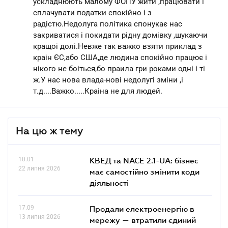
ускладнюють малому ФОПУ жити ,працювати і
сплачувати податки спокійно і з
радістю.Недолуга політика спонукає нас
закриватися і покидати рідну домівку ,шукаючи
кращоі долі.Невже так важко взяти приклад з
краін ЄС,або США,де людина спокійно працює і
нікого не боіться,бо праила гри роками одні і ті
ж.У нас нова влада-нові недолугі зміни ,і
т.д....Важко.....Краіна не для людей.
На цю ж тему
10.01
КВЕД та NACE 2.1-UA: бізнес
22 липня 2026
має самостійно змінити коди
діяльності
17.09
Продали електроенергію в
13 липня 2026
мережу — втратили єдиний