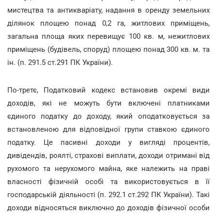
мистецтва та антикваріату, надання в оренду земельних
ділянок площею понад 0,2 га, житлових приміщень,
загальна площа яких перевищує 100 кв. м, нежитлових
приміщень (будівель, споруд) площею понад 300 кв. м. та
ін. (п. 291.5 ст.291 ПК України).
По-третє, Податковий кодекс встановив окремі види
доходів, які не можуть бути включені платниками
єдиного податку до доходу, який оподатковується за
встановленою для відповідної групи ставкою єдиного
податку. Це пасивні доходи у вигляді процентів,
дивідендів, роялті, страхові виплати, доходи отримані від
рухомого та нерухомого майна, яке належить на праві
власності фізичній особі та використовується в її
господарській діяльності (п. 292.1 ст.292 ПК України). Такі
доходи відносяться виключно до доходів фізичної особи