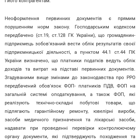
і його контрагентам.
Неоформлення первинних документів є прямим
порушенням норм закону. Господарським кодексом
передбачено (ст.19, ст.128 ГК України), що громадянин-
підприємець зобов'язаний вести облік результатів своєї
підприємницької діяльності, а пунктом 44.1 ст.44 ПК
України визначено, що платники податків ведуть облік
доходів та витрат на підставі первинних документів.
Згадуваними вище змінами до законодавства про РРО
передбачений обов'язок ФОП- платників ПДВ, ФОП на
загальній системі оподаткування, а також ФОП, які
реалізують технічно-складні побутові товари, що
підлягають гарантійному ремонту, ювелірні вироби,
засоби медичного призначення та лікарські засоби,
надавати при проведенні перевірки контролюючому
органу документи, які підтверджують походження та