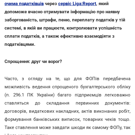
очима податківців
через
сервіс Liga:Report
, який
допоможе вчасно отримувати інформацію про наявну
заборгованість, штрафи, пеню, переплату податків у тій
системі, в якій ви працюєте, контролювати успішність
сплати податків, а також ефективно взаємодіяти з
податківцями.
Спрощення: друг чи ворог?
Часто, з огляду на те, що для ФОПів передбачена
можливість ведення спрощеного бухгалтерського обліку
(п. 296.1 ПК України) багато підприємців легковажно
ставляться до складання первинних документів:
договорів, видаткових накладних, актів виконаних робіт,
формування банківських виписок, товарних чеків тощо.
Таке ставлення може завдати шкоди як самому ФОПу, так