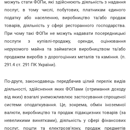
можуть стати ФОПи, які здійснюють діяльність з надання
послуг, в тому числі, побутових, платникам єдиного
податку або населенню, виробництво та/або продаж
товарів, діяльність у сфері ресторанного господарства.
При чому такі ФОПи не можуть надавати посередницькі
послуги з купівлі-продажу, оренди, оцінювання
нерухомого майна та займатися виробництвом та/або
продажем виробів з дорогоцінних металів та каміння. (п.
291.4 ст. 291 ПК України).
По-друге, законодавець передбачив цілий перелік видів
діяльності, здійснення яких ФОПами (отримання доходу
від яких) взагалі унеможливлює застосування спрощеної
системи оподаткування. Це, зокрема, обмін іноземної
валюти, виробництво та продаж підакцизних товарів (за
невеликими винятками), діяльність у сфері фінансових
послуг, пошти та електрозв'язку, продаж предметів