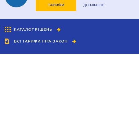
ТАРИФИ
ДЕТАЛЬНІШЕ
КАТАЛОГ РІШЕНЬ
ВСІ ТАРИФИ ЛІГА:ЗАКОН
Співробітництво
Агенти
Дилери
Політика конфіденційності
Умови використання сайту
Реклама
Блог
Новини компанії
Керівництва