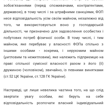
зобов'язаннями (перед споживачами, контрагентами,
державою), в тому числі і за штрафними санкціями, ФОП
несе відповідальність усім своїм майном, незалежно від
того, чи використовується воно у господарській
діяльності, чи призначено для задоволення особистих і
побутових потреб фізичної особи. В тому числі, і тим
майном, яке перебуває у власності ФОПа спільно з
іншими особами - зокрема, і нерухомим майном
(µитловим та нежитловим), яке належить підприємцю на
праві спільної сумісної власності разом з його (її)
дружиною (чоловіком), звичайно, із певними винятками
(ст.52 ЦК України, ст.128 ГК України).
Насправді, це лише невелика ча±тина того, на що слід
звертати увагу особам, які беруть на себе
відповідальність розпочати власний індивідуальний