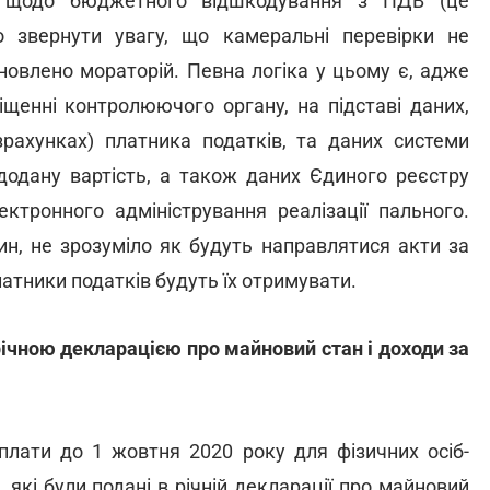
к щодо бюджетного відшкодування з ПДВ (це
о звернути увагу, що камеральні перевірки не
ановлено мораторій. Певна логіка у цьому є, адже
щенні контролюючого органу, на підставі даних,
зрахунках) платника податків, та даних системи
додану вартість, а також даних Єдиного реєстру
ктронного адміністрування реалізації пального.
ин, не зрозуміло як будуть направлятися акти за
атники податків будуть їх отримувати.
річною декларацією про майновий стан і доходи за
плати до 1 жовтня 2020 року для фізичних осіб-
 які були подані в річній декларації про майновий