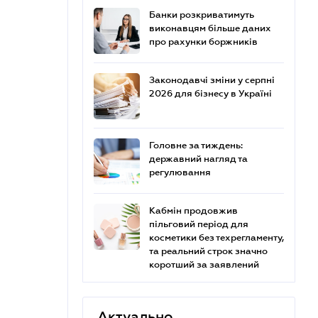
Банки розкриватимуть
виконавцям більше даних
про рахунки боржників
Законодавчі зміни у серпні
2026 для бізнесу в Україні
Головне за тиждень:
державний нагляд та
регулювання
Кабмін продовжив
пільговий період для
косметики без техрегламенту,
та реальний строк значно
коротший за заявлений
Актуально