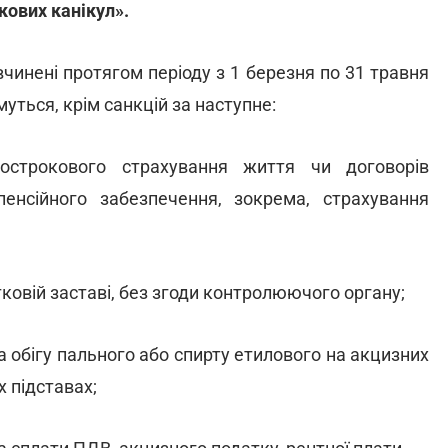
ткових канікул».
чинені протягом періоду з 1 березня по 31 травня
уться, крім санкцій за наступне:
острокового страхування життя чи договорів
нсійного забезпечення, зокрема, страхування
ковій заставі, без згоди контролюючого органу;
 обігу пального або спирту етилового на акцизних
х підставах;