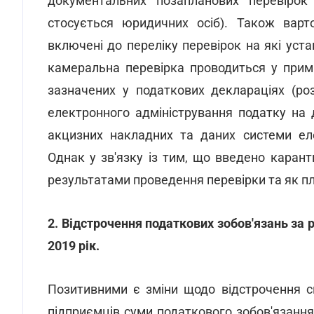
документальних позапланових перевіро
стосується юридичних осіб). Також варт
включені до переліку перевірок на які уст
камеральна перевірка проводиться у примі
зазначених у податкових деклараціях (ро
електронного адміністрування податку на 
акцизних накладних та даних системи еле
Однак у зв'язку із тим, що введено карант
результатами проведення перевірки та як пл
2. Відстрочення податкових зобов'язань за 
2019 рік.
Позитивними є зміни щодо відстрочення с
підприємців суми податкового зобов'язання,