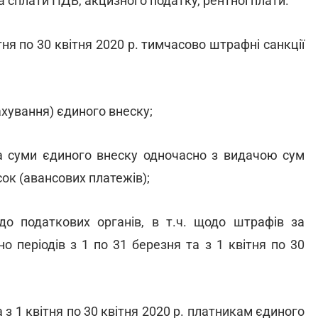
 сплати ПДВ, акцизного податку, рентної плати.
ітня по 30 квітня 2020 р. тимчасово штрафні санкції
хування) єдиного внеску;
а суми єдиного внеску одночасно з видачою сум
сок (авансових платежів);
до податкових органів, в т.ч. щодо штрафів за
о періодів з 1 по 31 березня та з 1 квітня по 30
 з 1 квітня по 30 квітня 2020 р. платникам єдиного