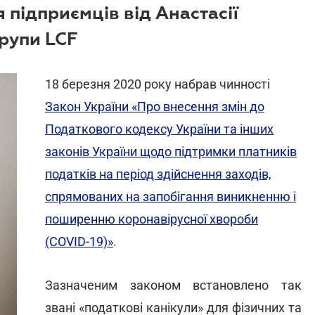
 підприємців від Анастасії
рупи LCF
18 березня 2020 року набрав чинності
Закон України «Про внесення змін до
Податкового кодексу України та інших
законів України щодо підтримки платників
податків на період здійснення заходів,
спрямованих на запобігання виникненню і
поширенню коронавірусної хвороби
(COVID-19)»
.
Зазначеним законом встановлено так
звані «податкові канікули» для фізичних та