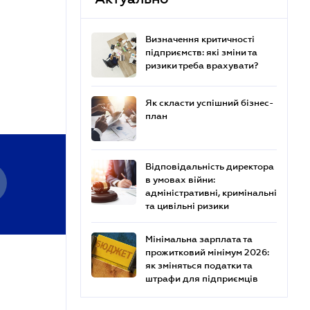
Визначення критичності
підприємств: які зміни та
ризики треба врахувати?
Як скласти успішний бізнес-
план
Відповідальність директора
в умовах війни:
адміністративні, кримінальні
та цивільні ризики
Мінімальна зарплата та
прожитковий мінімум 2026:
як зміняться податки та
штрафи для підприємців