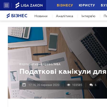
БІЗНЕСУ
ЮРИСТУ
БУ
БІЗНЕС
Новини
Аналітика
Інтерв'ю
П
Корпоративне право/M&A
Податкові канікули для
17.16, 20 березня 2020
103585
6