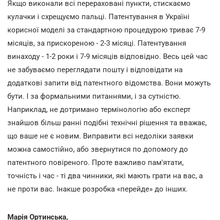
Якщо виконали всі перераховані пункти, стискаємо
кулачки і схрещуємо пальці. Патентування в Україні
корисної моделі за стандартною процедурою триває 7-9
місяців, за прискореною - 2-3 місяці. Патентування
винаходу - 1-2 роки і 7-9 місяців відповідно. Весь цей час
не забуваємо переглядати пошту і відповідати на
додаткові запити від патентного відомства. Вони можуть
бути. І за формальними питаннями, і за сутністю.
Наприклад, не дотримано термінологію або експерт
знайшов більш ранні подібні технічні рішення та вважає,
що ваше не є новим. Виправити всі недоліки заявки
можна самостійно, або звернутися по допомогу до
патентного повіреного. Проте важливо пам'ятати,
точність і час - ті два чинники, які мають грати на вас, а
не проти вас. Інакше розробка «перейде» до інших.
Марія Ортинська,