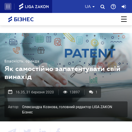
UA
БІЗНЕС
Власність, оренда
Як самостійно запатентувати свій
винахід
16.35, 31 березня 2020
13897
1
Автор:
Олександра Кознова, головний редактор LIGA ZAKON
Бізнес