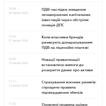
14.08
ПДВ-наслідки знищення
30 липня 2026
незавершених капітальних
інвестицій через обстріли:
позиція ДПС
12.26
Коли власники брендів
27 липня 2026
ризикують донарахуванням
ПДВ на ліцензійні платежі
14.00
Новації приватизації:
13 липня 2026
встановлено вимоги до
розкриття даних про активи
11.11
Страхування воєнних ризиків:
13 липня 2026
спрощено правила
підтвердження збитків
11.33
Оновлені правила оцінки