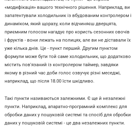
«модифікація» вашого технічного рішення. Наприклад, ви
запатентували холодильник із вбудованим контролером і
динаміком, який щоразу, коли відчиняєш дверцята,
приємним голосом нагадує про користь сезонних овочів
і фруктів - вони лежать на полицях, але ви не діставали їх
уже кілька днів. Це - пункт перший. Другим пунктом
формули може бути той саме холодильник, що додатково
містить пов'язаний із контролером таймер, завдяки
якому в різний час доби голос озвучує різні меседжі,
наприклад, що після 18.00 їсти шкідливо.
Такі пункти називаються залежними. Є ще й незалежні
пункти. Наприклад, апаратно-програмний комплекс для
обробки даних у пошуковій системі та спосіб для обробки
даних у пошуковій системі - це два незалежних пункти.