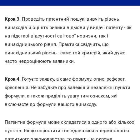
Крок 3.
Проведіть патентний пошук, вивчіть рівень
винаходів й оцініть ризики відмови у видачі патенту - як
на підставі відсутності світової новизни, так і
винахідницького рівня. Практика свідчить, що
винахідницький рівень - саме той критерій, який дуже
часто недооцінюють заявники.
Крок 4.
Готуєте заявку, а саме формулу, опис, реферат,
креслення. Не забудьте про залежні й незалежні пункти
формули, а також приділіть увагу тим ознакам, які
включаєте до формули вашого винаходу.
Патентна формула може складатися з одного або кількох
пунктів. Якщо спростити і не вдаватися в термінологію
патентного законодавства, то пункт - це окрема