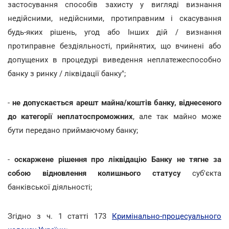
застосування способів захисту у вигляді визнання
недійсними, недійсними, протиправним і скасування
будь-яких рішень, угод або Інших дій / визнання
протиправне бездіяльності, прийнятих, що вчинені або
допущених в процедурі виведення неплатежеспособно
банку з ринку / ліквідації банку";
-
не допускається арешт майна/коштів банку, віднесеного
до категорії неплатоспроможних
, але так майно може
бути передано приймаючому банку;
-
оскаржене рішення про ліквідацію Банку не тягне за
собою відновлення колишнього статусу
суб'єкта
банківської діяльності;
Згідно з ч. 1 статті 173
Кримінально-процесуального