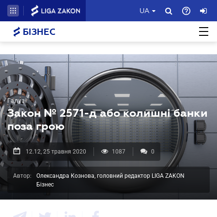
UA
БІЗНЕС
Галузі
Закон № 2571-д або колишні банки
поза грою
12.12, 25 травня 2020
1087
0
Автор:
Олександра Кознова, головний редактор LIGA ZAKON
Бізнес