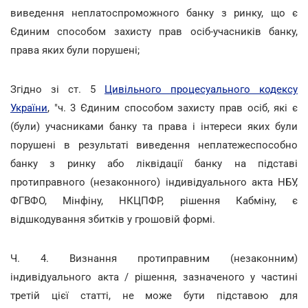
виведення неплатоспроможного банку з ринку, що є
Єдиним способом захисту прав осіб-учасників банку,
права яких були порушені;
Згідно зі ст. 5
Цивільного процесуального кодексу
України
, "ч. 3 Єдиним способом захисту прав осіб, які є
(були) учасниками банку та права і інтереси яких були
порушені в результаті виведення неплатежеспособно
банку з ринку або ліквідації банку на підставі
протиправного (незаконного) індивідуального акта НБУ,
ФГВФО, Мінфіну, НКЦПФР, рішення Кабміну, є
відшкодування збитків у грошовій формі.
Ч. 4. Визнання протиправним (незаконним)
індивідуального акта / рішення, зазначеного у частині
третій цієї статті, не може бути підставою для