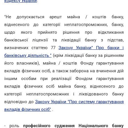
кодексу України
:
"Не допускається арешт майна / коштів банку,
віднесеного до категорії неплатоспроможних, банку,
щодо якого прийнято рішення про відкликання
банківської ліцензії та ліквідації банку з підстав,
визначених статтею 77
Закону України" Про банки і
банківську діяльність "
(крім ліквідації банку за рішенням
його власників), майна / коштів Фонду гарантування
вкладів фізичних осіб, а також заборона на вчинення дій
іншим особам при реалізації Фондом гарантування
вкладів фізичних осіб майна банку, віднесеного до
категорії неплатоспроможних і ліквідованого банку
відповідно до
Закону України "Про систему гарантування
вкладів фізичних осіб"
.
- роль
професійного судження Національного банку