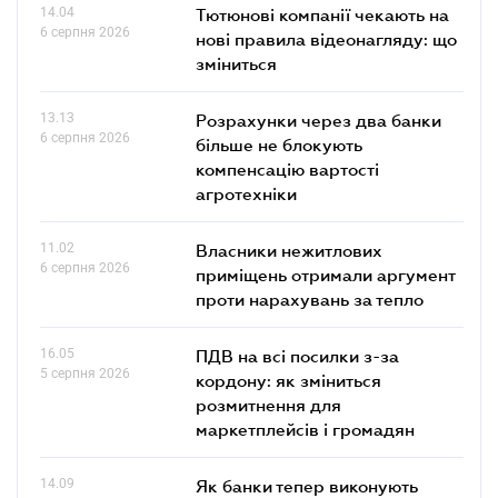
14.04
Тютюнові компанії чекають на
6 серпня 2026
нові правила відеонагляду: що
зміниться
13.13
Розрахунки через два банки
6 серпня 2026
більше не блокують
компенсацію вартості
агротехніки
11.02
Власники нежитлових
6 серпня 2026
приміщень отримали аргумент
проти нарахувань за тепло
16.05
ПДВ на всі посилки з-за
5 серпня 2026
кордону: як зміниться
розмитнення для
маркетплейсів і громадян
14.09
Як банки тепер виконують