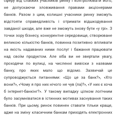
сферу від слабких учасників ринку і контролювати його,
не допускаючи зловживання правами акціонерами
банків. Разом з цим, колишні учасники ринку зможуть
відстояти справедливість і отримати відшкодування
завданої шкоди, але вже не зможуть знову бути «у грі». З
точки зору бізнесу, конкурентне середовище, створюване
великою кількістю банків, повинна позитивно впливати
на якість надаваних ними послуг і бажання працювати
над своїм продуктом. Але хіба ви не звертали увагу,
проходячи по вулиці, на численні вивіски з назвами
банку, про яких мало що відомо. Зазвичай це
супроводжується питаннями: «Що це за банк?», «Хто
вони?», «Чому я про них нічого не чув (ла)?», «У них є хоча
б інтернет-банкінг?». У такому випадку цілком логічним
було засумніватися в істинних мотивах заснування таких
банків. При цьому, ринок повинен ставати тільки краще,
адже на зміну класичним банкам приходять електронних