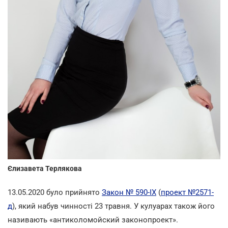
Єлизавета Терлякова
13.05.2020 було прийнято
Закон № 590-IX
(
проект №2571-
д
), який набув чинності 23 травня. У кулуарах також його
називають «антиколомойский законопроект».