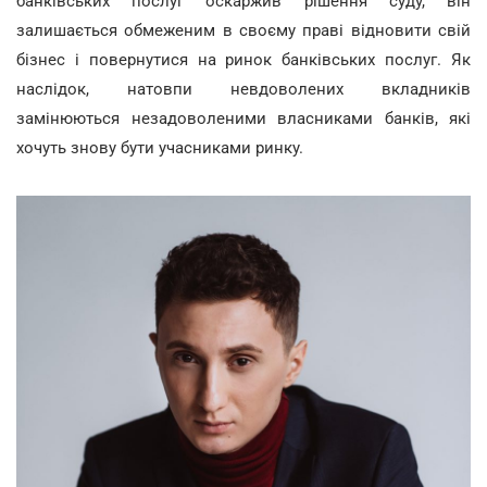
банківських послуг оскаржив рішення суду, він
залишається обмеженим в своєму праві відновити свій
бізнес і повернутися на ринок банківських послуг. Як
наслідок, натовпи невдоволених вкладників
замінюються незадоволеними власниками банків, які
хочуть знову бути учасниками ринку.