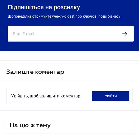
Підпишіться на розсилку
Щопонеділка отримуйте weekly-digest про ключові події бізнесу
Залиште коментар
Увійдіть, щоб залишити коментар
увійти
На цю ж тему