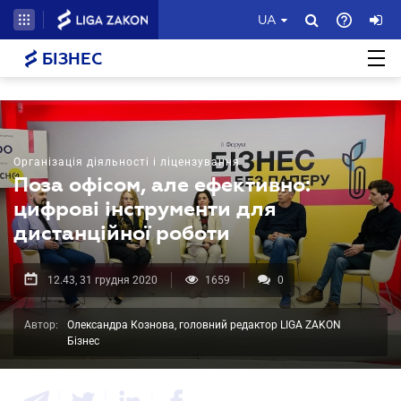
UA
БІЗНЕС
Організація діяльності і ліцензування
Поза офісом, але ефективно:
цифрові інструменти для
дистанційної роботи
12.43, 31 грудня 2020
1659
0
Автор:
Олександра Кознова, головний редактор LIGA ZAKON
Бізнес