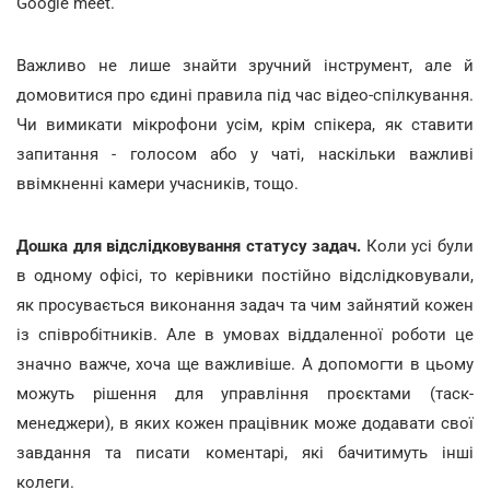
Google meet.
Важливо не лише знайти зручний інструмент, але й
домовитися про єдині правила під час відео-спілкування.
Чи вимикати мікрофони усім, крім спікера, як ставити
запитання - голосом або у чаті, наскільки важливі
ввімкненні камери учасників, тощо.
Дошка для відслідковування статусу задач.
Коли усі були
в одному офісі, то керівники постійно відслідковували,
як просувається виконання задач та чим зайнятий кожен
із співробітників. Але в умовах віддаленної роботи це
значно важче, хоча ще важливіше. А допомогти в цьому
можуть рішення для управління проєктами (таск-
менеджери), в яких кожен працівник може додавати свої
завдання та писати коментарі, які бачитимуть інші
колеги.