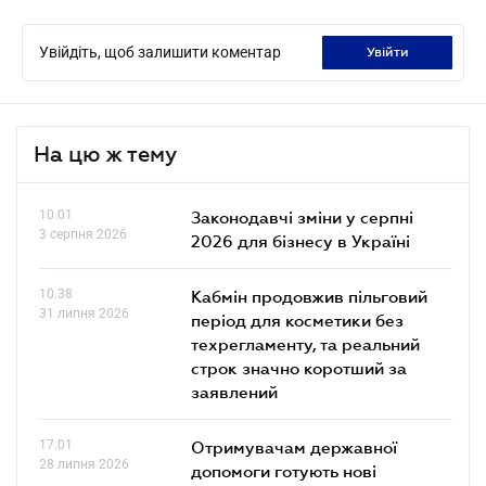
Увійдіть, щоб залишити коментар
увійти
На цю ж тему
10.01
Законодавчі зміни у серпні
3 серпня 2026
2026 для бізнесу в Україні
10.38
Кабмін продовжив пільговий
31 липня 2026
період для косметики без
техрегламенту, та реальний
строк значно коротший за
заявлений
17.01
Отримувачам державної
28 липня 2026
допомоги готують нові