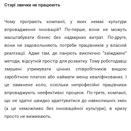
Старі звички не працюють
Чому програють компанії, у яких немає культури
впровадження інновацій? По-перше, вони не можуть
масштабувати бізнес без надмірних витрат. По-друге,
вони не задовольняють потреби працівників у власній
реалізації. Адже там, де панують виключно “заїжджені”
методи, відсутній простір для розвитку. Тому роботодавці
змушені утримувати цінних співробітників вищою
заробітною платою або наймати менш кваліфікованих. І
це замкнене коло, оскільки непрофесійні працівники
впроваджують неефективні процеси. По-третє, компанії,
що не здатні швидко адаптуватися до навколишніх змін
(а це неможливо без інноваційної культури), в кризу
просто не виживають.