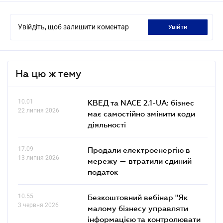
Увійдіть, щоб залишити коментар
увійти
На цю ж тему
10.01
КВЕД та NACE 2.1-UA: бізнес
22 липня 2026
має самостійно змінити коди
діяльності
17.09
Продали електроенергію в
13 липня 2026
мережу — втратили єдиний
податок
10.55
Безкоштовний вебінар "Як
3 червня 2026
малому бізнесу управляти
інформацією та контролювати