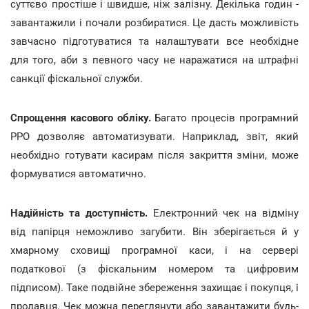
суттєво простіше і швидше, ніж залізну. Декілька годин -
завантажили і почали розбиратися. Це дасть можливість
завчасно підготуватися та налаштувати все необхідне
для того, аби з певного часу не наражатися на штрафні
санкції фіскальної служби.
Спрощення касового обліку.
Багато процесів програмний
РРО дозволяє автоматизувати. Наприклад, звіт, який
необхідно готувати касирам після закриття зміни, може
формуватися автоматично.
Надійність та доступність.
Електронний чек на відміну
від папірця неможливо загубити. Він зберігається й у
хмарному сховищі програмної каси, і на сервері
податкової (з фіскальним номером та цифровим
підписом). Таке подвійне збереження захищає і покупця, і
продавця. Чек можна переглянути або завантажити будь-