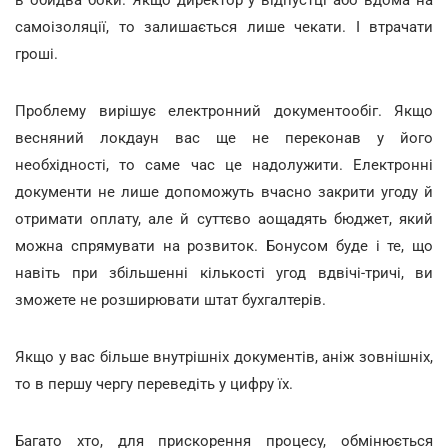
в обидва боки. Якщо директор у відпустці або вдома на
самоізоляції, то залишається лише чекати. І втрачати
гроші.
Проблему вирішує електронний документообіг. Якщо
весняний локдаун вас ще не переконав у його
необхідності, то саме час це надолужити. Електронні
документи не лише допоможуть вчасно закрити угоду й
отримати оплату, але й суттєво аощадять бюджет, який
можна спрямувати на розвиток. Бонусом буде і те, що
навіть при збільшенні кількості угод вдвічі-тричі, ви
зможете не розширювати штат бухгалтерів.
Якщо у вас більше внутрішніх документів, аніж зовнішніх,
то в першу чергу переведіть у цифру їх.
Багато хто, для прискорення процесу, обмінюється