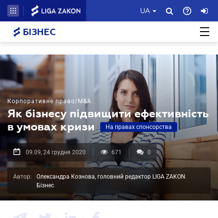
UA
БІЗНЕС
Корпоративне право/M&A
Як бізнесу підвищити ефективність
в умовах кризи
На правах спонсорства
09.09, 24 грудня 2020
671
0
Автор:
Олександра Кознова, головний редактор LIGA ZAKON
Бізнес