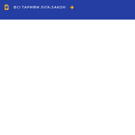
ВСІ ТАРИФИ ЛІГА:ЗАКОН
Співробітництво
Агенти
Дилери
Політика конфіденційності
Умови використання сайту
Реклама
Блог
Новини компанії
Керівництва
Каталоги компаній
Теми в центрі уваги
Підтримка та контакти