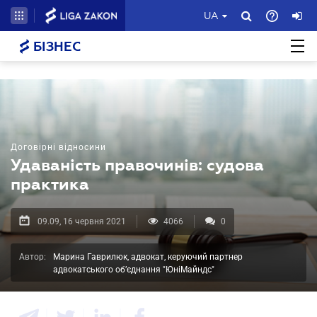
UA
БІЗНЕС
Договірні відносини
Удаваність правочинів: судова
практика
09.09, 16 червня 2021
4066
0
Автор:
Марина Гаврилюк, адвокат, керуючий партнер
адвокатського об’єднання "ЮніМайндс"