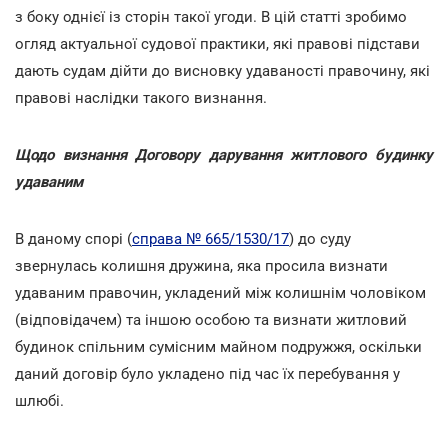
з боку однієї із сторін такої угоди. В цій статті зробимо
огляд актуальної судової практики, які правові підстави
дають судам дійти до висновку удаваності правочину, які
правові наслідки такого визнання.
Щодо визнання Договору дарування житлового будинку
удаваним
В даному спорі (
справа № 665/1530/17
) до суду
звернулась колишня дружина, яка просила визнати
удаваним правочин, укладений між колишнім чоловіком
(відповідачем) та іншою особою та визнати житловий
будинок спільним сумісним майном подружжя, оскільки
даний договір було укладено під час їх перебування у
шлюбі.