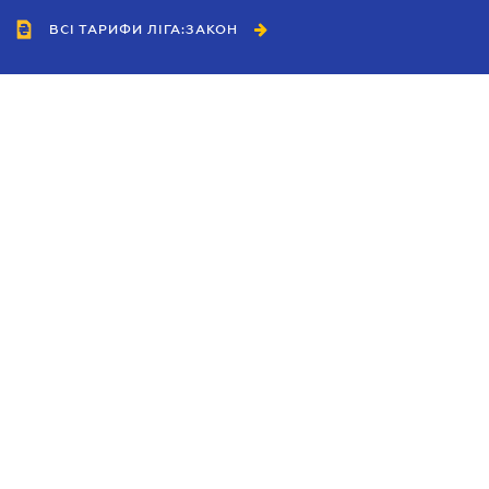
ВСІ ТАРИФИ ЛІГА:ЗАКОН
Співробітництво
Агенти
Дилери
Політика конфіденційності
Умови використання сайту
Реклама
Блог
Новини компанії
Керівництва
Каталоги компаній
Теми в центрі уваги
Підтримка та контакти