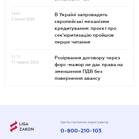
14.01
В Україні запровадять
2 липня 2026
європейські механізми
кредитування: проєкт про
сек'юритизацію пройшов
перше читання
11.11
Розірвання договору через
11 червня 2026
форс-мажор не дає права на
зменшення ПДВ без
повернення авансу
Центр підтримки користувачів
0-800-210-103