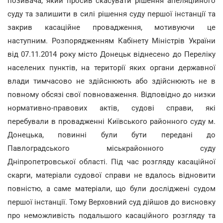
позивача, який просив скасувати рішення апеляційного
суду та залишити в силі рішення суду першої інстанції та
закрив касаційне провадження, мотивуючи це
наступним. Розпорядженням Кабінету Міністрів України
від 07.11.2014 року місто Донецьк віднесено до Переліку
населених пунктів, на території яких органи державної
влади тимчасово не здійснюють або здійснюють не в
повному обсязі свої повноваження. Відповідно до низки
нормативно-правових актів, судові справи, які
перебували в провадженні Київського районного суду м.
Донецька, повинні були бути передані до
Павлоградського міськрайонного суду
Дніпропетровської області. Під час розгляду касаційної
скарги, матеріали судової справи не вдалось відновити
повністю, а саме матеріали, що були досліджені судом
першої інстанції. Тому Верховний суд дійшов до висновку
про неможливість подальшого касаційного розгляду та