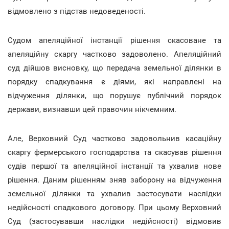
відмовлено з підстав недоведеності.
Судом апеляційної інстанції рішення скасоване та
апеляційну скаргу частково задоволено. Апеляційний
суд дійшов висновку, що передача земельної ділянки в
порядку спадкування є діями, які направлені на
відчуження ділянки, що порушує публічний порядок
держави, визнавши цей правочин нікчемним.
Але, Верховний Суд частково задовольнив касаційну
скаргу фермерського господарства та скасував рішення
судів першої та апеляційної інстанції та ухвалив нове
рішення. Даним рішенням зняв заборону на відчуження
земельної ділянки та ухвалив застосувати наслідки
недійсності спадкового договору. При цьому Верховний
Суд (застосувавши наслідки недійсності) відмовив