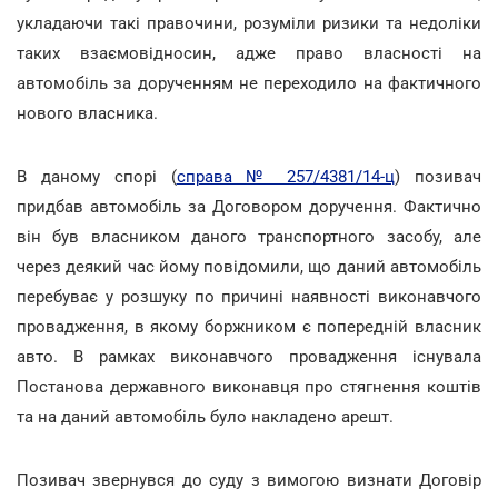
укладаючи такі правочини, розуміли ризики та недоліки
таких взаємовідносин, адже право власності на
автомобіль за дорученням не переходило на фактичного
нового власника.
В даному спорі (
справа № 257/4381/14-ц
) позивач
придбав автомобіль за Договором доручення. Фактично
він був власником даного транспортного засобу, але
через деякий час йому повідомили, що даний автомобіль
перебуває у розшуку по причині наявності виконавчого
провадження, в якому боржником є попередній власник
авто. В рамках виконавчого провадження існувала
Постанова державного виконавця про стягнення коштів
та на даний автомобіль було накладено арешт.
Позивач звернувся до суду з вимогою визнати Договір