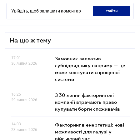
Увійдіть, щоб залишити коментар
увійти
На цю ж тему
17.01
Замовник заплатив
30 липня 2026
субпідряднику напряму — це
може коштувати спрощеної
системи
16.25
З 30 липня факторингові
29 липня 2026
компанії втрачають право
купувати борги споживачів
14.03
Факторинг в енергетиці: нові
23 липня 2026
можливості для галузі у
військовий час