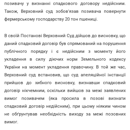
позивачу у визнанні спадкового договору недійсним.
Також, Верховний суд зобов'язав позивача повернути
фермерському господарству 20 тон пшениці.
В своїй Постанові Верховний Суд дійшов до висновку, що
даний спадковий договір був спрямований на порушення
публічного порядку і є недійсним з моменту його
укладення в силу діючих норм Земельного кодексу
України на момент укладення правочину. В той же час,
Верховний суд встановив, що суд апеляційної інстанції
прийшов до хибного висновку, визнавши спадковий
договір нікчемним, оскільки вийшов за межі заявлених
вимог позивачем (яка просила в позові визнати
спадковий договір недійсним), при цьому ніяким чином
не обґрунтував необхідність виходу за межі позовних
вимог.