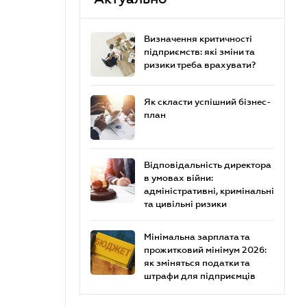
Визначення критичності
підприємств: які зміни та
ризики треба врахувати?
Як скласти успішний бізнес-
план
Відповідальність директора
в умовах війни:
адміністративні, кримінальні
та цивільні ризики
Мінімальна зарплата та
прожитковий мінімум 2026:
як зміняться податки та
штрафи для підприємців