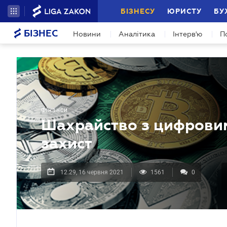
БІЗНЕСУ
ЮРИСТУ
БУ
БІЗНЕС
Новини
Аналітика
Інтерв'ю
П
Фінанси
Шахрайство з цифровим
захист
12.29, 16 червня 2021
1561
0