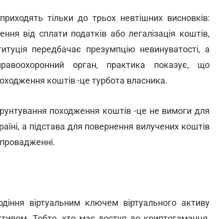
приходять тільки до трьох невтішних висновків:
ення від сплати податків або легалізація коштів,
итуція передбачає презумпцію невинуватості, а
равоохоронний орган, практика показує, що
оходження коштів -це турбота власника.
бґрунтування походження коштів -це не вимоги для
раїні, а підстава для повернення вилучених коштів
 провадженні.
діння віртуальним ключем віртуального активу
ктивом. Тобто, хто має доступ до криптогаманця,