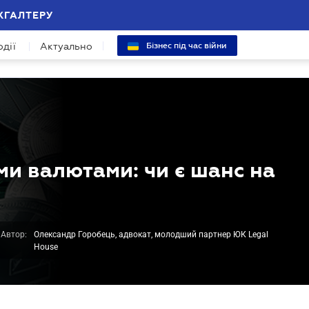
ХГАЛТЕРУ
одії
Актуально
Бізнес під час війни
и валютами: чи є шанс на
Автор:
Олександр Горобець, адвокат, молодший партнер ЮК Legal
House