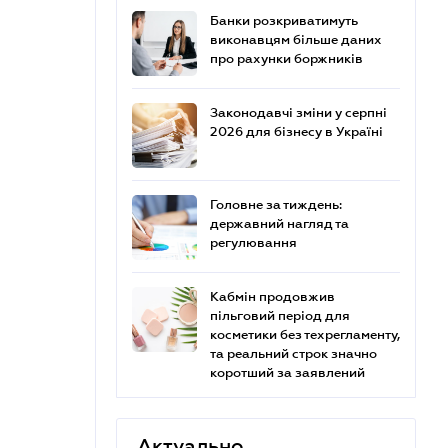
Банки розкриватимуть
виконавцям більше даних
про рахунки боржників
Законодавчі зміни у серпні
2026 для бізнесу в Україні
Головне за тиждень:
державний нагляд та
регулювання
Кабмін продовжив
пільговий період для
косметики без техрегламенту,
та реальний строк значно
коротший за заявлений
Актуально