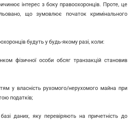
ричинює інтерес з боку правоохоронців. Проте, це
льовано, що зумовлює початок кримінального
охоронців будуть у будь-якому разі, коли:
нком фізичної особи обсяг транзакцій становив
ттям у власність рухомого/нерухомого майна при
тою податків;
базі даних, яку перевіряють на причетність до