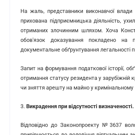
На жаль, представники виконавчої влади 
прихована підприємницька діяльність, ухил
отриманих злочинним шляхом. Хоча Конст
обов'язок доказування покладено на п
документальне обґрунтування легальності п
Запит на формування податкової історії, о
отримання статусу резидента у зарубіжній к
чи зняття арешту на майно у кримінальному
3.
Викрадення при відсутності визначеності.
Відповідно до Законопроекту №3637 воло
прирівнюється до володіння віртуальним а