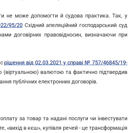
ти не може допомогти й судова практика. Так, у
922/95/20
Східний апеляційний господарський суд
нами договірних правовідносин, визначаючи при
іс
рішення від 02.03.2021 у справі № 757/46845/19-
ю (віртуальною) валютою та фактично підтвердив
ання публічних електронних договорів.
оплату за товар та надані послуги чи інвестувати
те, «вихід в кєш», купівля речей - це трансформація