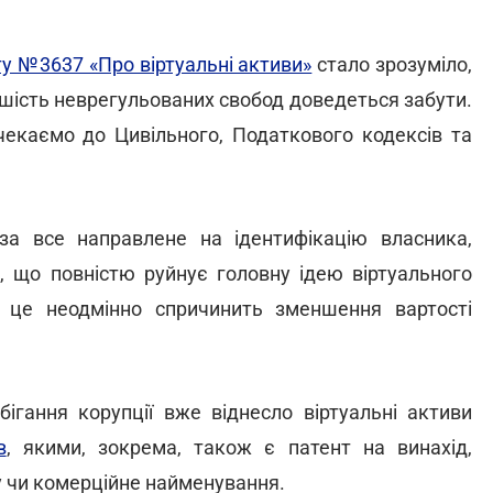
у №3637 «Про віртуальні активи»
стало зрозуміло,
льшість неврегульованих свобод доведеться забути.
екаємо до Цивільного, Податкового кодексів та
а все направлене на ідентифікацію власника,
, що повністю руйнує головну ідею віртуального
, це неодмінно спричинить зменшення вартості
бігання корупції вже віднесло віртуальні активи
в
, якими, зокрема, також є патент на винахід,
у чи комерційне найменування.