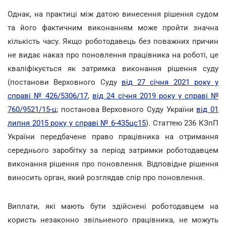
Однак, на практиці між датою винесення рішення судом
та його фактичним виконанням може пройти значна
кількість часу. Якщо роботодавець без поважних причин
не видає наказ про поновлення працівника на роботі, це
кваліфікується як затримка виконання рішення суду
(постанови Верховного Суду
від 27 січня 2021 року у
справі № 426/5306/17
,
від 24 січня 2019 року у справі №
760/9521/15-ц
; постанова Верховного Суду України
від 01
липня 2015 року у справі № 6-435цс15
). Статтею 236 КЗпП
України передбачене право працівника на отримання
середнього заробітку за період затримки роботодавцем
виконання рішення про поновлення. Відповідне рішення
виносить орган, який розглядав спір про поновлення.
Виплати, які мають бути здійснені роботодавцем на
користь незаконно звільненого працівника, не можуть