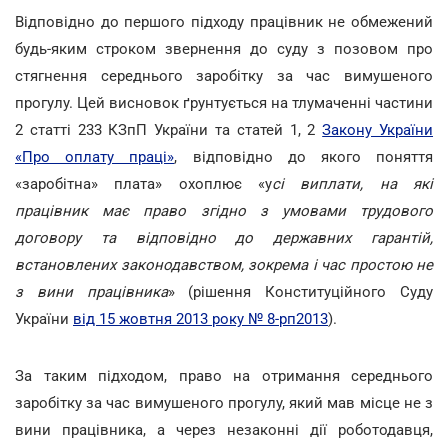
Відповідно до першого підходу працівник не обмежений
будь-яким строком звернення до суду з позовом про
стягнення середнього заробітку за час вимушеного
прогулу. Цей висновок ґрунтується на тлумаченні частини
2 статті 233 КЗпП України та статей 1, 2
Закону України
«Про оплату праці»
, відповідно до якого поняття
«заробітна» плата» охоплює «у
сі виплати, на які
працівник має право згідно з умовами трудового
договору та відповідно до державних гарантій,
встановлених законодавством, зокрема і час простою не
з вини працівника
» (рішення Конституційного Суду
України
від 15 жовтня 2013 року № 8-рп2013
).
За таким підходом, право на отримання середнього
заробітку за час вимушеного прогулу, який мав місце не з
вини працівника, а через незаконні дії роботодавця,