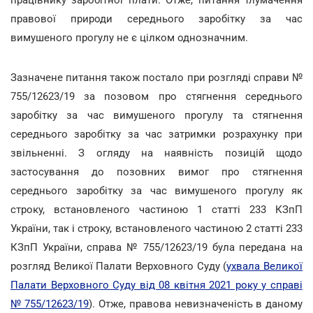
працівнику заробітної плати. Отже, питання тлумачення
правової природи середнього заробітку за час
вимушеного прогулу не є цілком однозначним.
Зазначене питання також постало при розгляді справи №
755/12623/19 за позовом про стягнення середнього
заробітку за час вимушеного прогулу та стягнення
середнього заробітку за час затримки розрахунку при
звільненні. З огляду на наявність позицій щодо
застосування до позовних вимог про стягнення
середнього заробітку за час вимушеного прогулу як
строку, встановленого частиною 1 статті 233 КЗпП
України, так і строку, встановленого частиною 2 статті 233
КЗпП України, справа № 755/12623/19 була передана на
розгляд Великої Палати Верховного Суду (
ухвала Великої
Палати Верховного Суду від 08 квітня 2021 року у справі
№ 755/12623/19
). Отже, правова невизначеність в даному