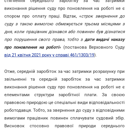
стягнення середнього заробітку за час затримки
виконання рішення суду про поновлення на роботі не є
спором про оплату праці. Відтак, «
строк звернення до
суду з такою вимогою обмежується трьома місяцями з
дня, коли працівник дізнався або повинен був дізнатися
про порушення свого права, тобто з
дати видачі наказу
про поновлення на роботі
» (постанова Верховного Суду
від 21 квітня 2021 року у справі 461/1303/19
).
Отже, середній заробіток за час затримки розрахунку при
звільненні та середній заробіток за час затримки
виконання рішення суду про поновлення на роботі не є
елементами структури заробітної плати. За своєю
правовою природою це спеціальні види відповідальності
роботодавця. Тобто, за звернення до суду з відповідними
вимогами працівник повинен сплачувати судовий збір.
Висновок стосовно правової природи середнього