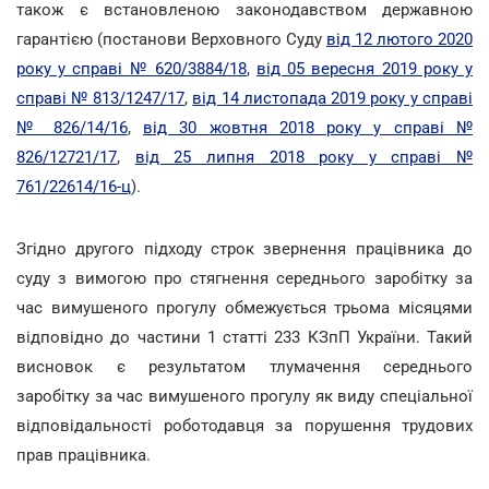
також є встановленою законодавством державною
гарантією (постанови Верховного Суду
від 12 лютого 2020
року у справі № 620/3884/18
,
від 05 вересня 2019 року у
справі № 813/1247/17
,
від 14 листопада 2019 року у справі
№ 826/14/16
,
від 30 жовтня 2018 року у справі №
826/12721/17
,
від 25 липня 2018 року у справі №
761/22614/16-ц
).
Згідно другого підходу строк звернення працівника до
суду з вимогою про стягнення середнього заробітку за
час вимушеного прогулу обмежується трьома місяцями
відповідно до частини 1 статті 233 КЗпП України. Такий
висновок є результатом тлумачення середнього
заробітку за час вимушеного прогулу як виду спеціальної
відповідальності роботодавця за порушення трудових
прав працівника.