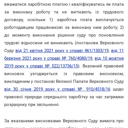
вважатися заробітною платою і кваліфікуватись як плата
за виконану роботу та не витікають із трудового
договору, оскільки 1) заробітна плата виплачується
роботодавцем працівникові за виконану ним роботу; 2)
до моменту виконання рішення суду про поновлення
трудові відносини не виникають (постанови Верховного
Суду
від 21 квітня 2021 року у справі 461/1303/19
,
від 11
березня 2021 року у справі № 760/4080/19
,
від 10 жовтня
2019 року у справі № 522/13736/15
). Вказаний правовий
висновок узгоджується із правовим висновком,
викладеним у постанові Великої Палати Верховного Суду
від 30 січня 2019 року у справі № 910/4518/16
щодо
правової природи середнього заробітку за час затримки
розрахунку при звільненні.
За вказаними висновками Верховного Суду вимога про