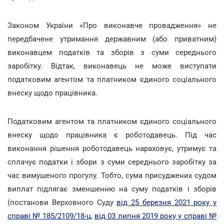
Законом України «Про виконавче провадження» не
передбачене утримання державним (або приватним)
виконавцем податків та зборів з суми середнього
заробітку. Відтак, виконавець не може виступати
податковим агентом та платником єдиного соціального
внеску щодо працівника.
Податковим агентом та платником єдиного соціального
внеску щодо працівника є роботодавець. Під час
виконання рішення роботодавець нараховує, утримує та
сплачує податки і збори з суми середнього заробітку за
час вимушеного прогулу. Тобто, сума присуджених судом
виплат підлягає зменшенню на суму податків і зборів
(постанови Верховного Суду
від 25 березня 2021 року у
справі № 185/2109/18-ц
,
від 03 липня 2019 року у справі №