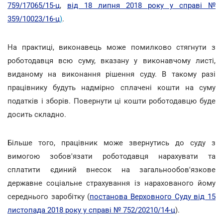
759/17065/15-ц
,
від 18 липня 2018 року у справі №
359/10023/16-ц
)
.
На практиці, виконавець може помилково стягнути з
роботодавця всю суму, вказану у виконавчому листі,
виданому на виконання рішення суду. В такому разі
працівнику будуть надмірно сплачені кошти на суму
податків і зборів. Повернути ці кошти роботодавцю буде
досить складно.
Більше того, працівник може звернутись до суду з
вимогою зобов'язати роботодавця нарахувати та
сплатити єдиний внесок на загальнообов'язкове
державне соціальне страхування із нарахованого йому
середнього заробітку (
постанова Верховного Суду від 15
листопада 2018 року у справі № 752/20210/14-ц
).