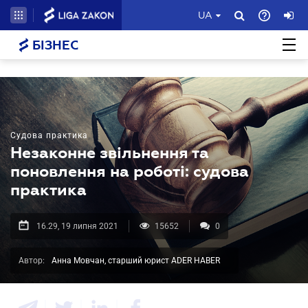
UA
БІЗНЕС
Судова практика
Незаконне звільнення та
поновлення на роботі: судова
практика
16.29, 19 липня 2021
15652
0
Автор:
Анна Мовчан, старший юрист ADER HABER