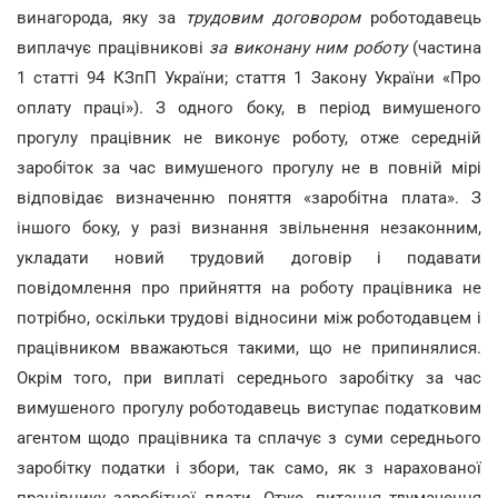
винагорода, яку за
трудовим договором
роботодавець
виплачує працівникові
за виконану ним роботу
(частина
1 статті 94 КЗпП України; стаття 1 Закону України «Про
оплату праці»). З одного боку, в період вимушеного
прогулу працівник не виконує роботу, отже середній
заробіток за час вимушеного прогулу не в повній мірі
відповідає визначенню поняття «заробітна плата». З
іншого боку, у разі визнання звільнення незаконним,
укладати новий трудовий договір і подавати
повідомлення про прийняття на роботу працівника не
потрібно, оскільки трудові відносини між роботодавцем і
працівником вважаються такими, що не припинялися.
Окрім того, при виплаті середнього заробітку за час
вимушеного прогулу роботодавець виступає податковим
агентом щодо працівника та сплачує з суми середнього
заробітку податки і збори, так само, як з нарахованої