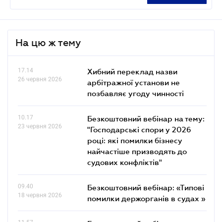
На цю ж тему
17.14
Хибний переклад назви
26 червня 2026
арбітражної установи не
позбавляє угоду чинності
10.17
Безкоштовний вебінар на тему:
23 червня 2026
"Господарські спори у 2026
році: які помилки бізнесу
найчастіше призводять до
судових конфліктів"
09.40
Безкоштовний вебінар: «Типові
18 червня 2026
помилки держорганів в судах »