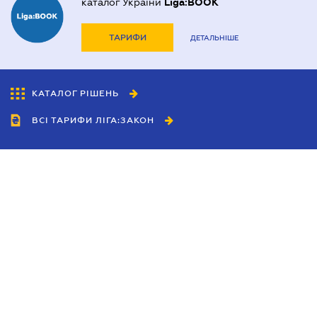
каталог України
Liga:BOOK
ТАРИФИ
ДЕТАЛЬНІШЕ
КАТАЛОГ РІШЕНЬ
ВСІ ТАРИФИ ЛІГА:ЗАКОН
Співробітництво
Агенти
Дилери
Політика конфіденційності
Умови використання сайту
Реклама
Блог