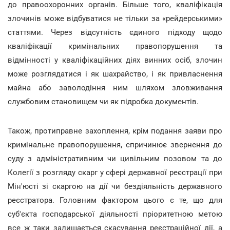
до правоохоронних органів. Більше того, кваліфікація
злочинів може відбуватися не тільки за «рейдерськими»
статтями. Через відсутність єдиного підходу щодо
кваліфікації кримінальних правопорушення та
відмінності у кваліфікаційних діях винних осіб, злочин
може розглядатися і як шахрайство, і як привласнення
майна або заволодіння ним шляхом зловживання
службовим становищем чи як підробка документів.
Також, протиправне захоплення, крім подання заяви про
кримінальне правопорушення, спричинює звернення до
суду з адміністративним чи цивільним позовом та до
Колегії з розгляду скарг у сфері державної реєстрації при
Мін'юсті зі скаргою на дії чи бездіяльність державного
реєстратора. Головним фактором цього є те, що для
суб'єкта господарської діяльності пріоритетною метою
все ж таки залишається скасування реєстраційної дії, а