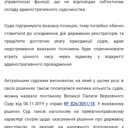
управлінські функції, що не відповідає суб'єктному
складу адміністративного судочинства.
Суди підтримують вказану позицію, тому потрібно обачно
ставитися до оскарження дій державних реєстраторів та
приділяти достатню увагу юрисдикції судів, адже
недотримання вказаних положень буде спричинювати
втрату цінного часу через відмову у відкритті
адміністративного провадження.
Актуальним судовим висновком, на який у цьому році в
своїх рішеннях також посилалися велика кількість судів,
можна назвати постанову Великої Палати Верховного
Суду від 06.11.2019 у справі
№ 826/3051/18
. У вказаному
рішенні Суд також наголосив на приватноправовому
характері спорів щодо скасування рішення про державну
реєстрацію та вказав на належного відповідача у