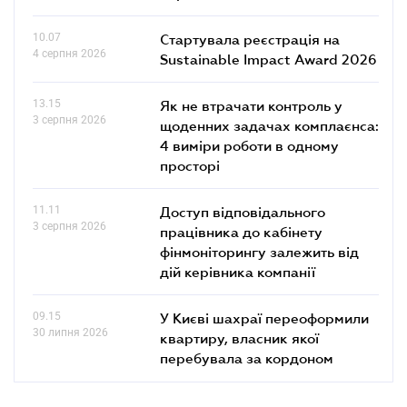
10.07
Стартувала реєстрація на
4 серпня 2026
Sustainable Impact Award 2026
13.15
Як не втрачати контроль у
3 серпня 2026
щоденних задачах комплаєнса:
4 виміри роботи в одному
просторі
11.11
Доступ відповідального
3 серпня 2026
працівника до кабінету
фінмоніторингу залежить від
дій керівника компанії
09.15
У Києві шахраї переоформили
30 липня 2026
квартиру, власник якої
перебувала за кордоном