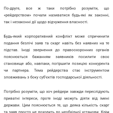
По-друге, все ж таки потрібно розуміти, що
«рейдерством» почали називатися будь-які як законні,
так і незаконні дії щодо відчуження власності.
Будь-який корпоративний конфлікт може спричинити
подання безлічі заяв та скарг навіть без наявних на те
підстав. Іноді звернення до правоохоронних органів
пояснюється бажанням заявників посилити своє
становище або, навпаки, погіршити позицію конкурента
чи партнера. Тема рейдерства стає інструментом
зловживань з боку суб'єктів господарської діяльності.
Потрібно розуміти, що хоч рейдери завжди переслідують
приватні інтереси, проте іноді можуть діяти від імені
держави. Цим пояснюється те, що деяка кількість скарг
та заяв просто не доходить до необхідної установи. Крім