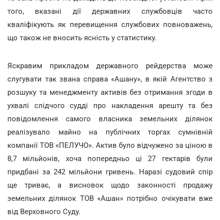
того, вказані дії державних службовців часто
кваліфікують як перевищення службових повноважень,
що також не вносить ясність у статистику.
Яскравим прикладом державного рейдерства може
слугувати так звана справа «Ашану», в якій Агентство з
розшуку та менеджменту активів без отримання згоди в
ухвалі слідчого судді про накладення арешту та без
повідомлення самого власника земельних ділянок
реалізувало майно на публічних торгах сумнівній
компанії ТОВ «ПЕЛУЧО». Актив було відчужено за ціною в
8,7 мільйонів, хоча попередньо ці 27 гектарів були
придбані за 242 мільйони гривень. Наразі судовий спір
ще триває, а висновок щодо законності продажу
земельних ділянок ТОВ «Ашан» потрібно очікувати вже
від Верховного Суду.