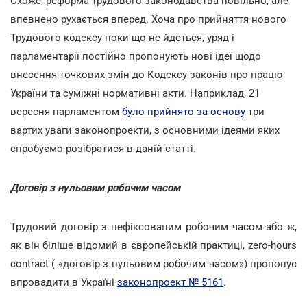
Схоже, реформа трудового законодавства повільно, але
впевнено рухається вперед. Хоча про прийняття нового
Трудового кодексу поки що не йдеться, уряд і
парламентарії постійно пропонують нові ідеї щодо
внесення точкових змін до Кодексу законів про працю
України та суміжні нормативні акти. Наприклад, 21
вересня парламентом
було прийнято за основу
три
вартих уваги законопроекти, з основними ідеями яких
спробуємо розібратися в даній статті.
Договір з нульовим робочим часом
Трудовий договір з нефіксованим робочим часом або ж,
як він біліше відомий в європейській практиці, zero-hours
contract ( «договір з нульовим робочим часом») пропонує
впровадити в Україні
законопроект № 5161
.