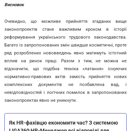
Висновок
Очевидно, що можливе прийняття згаданих вище
законопроектів стане важливим кроком в історії
реформування українського трудового законодавства.
Багато із запропонованих змін швидше косметичні, проте
ряд розроблених нововведень явно матимуть істотний
вплив на ринок праці. Разом з тим, не можна не
відзначити, що подібна техніка «латання» існуючих
нормативно-правових актів замість прийняття нових
комплексних документів не позбавлена вад, і
невідповідностей і логічних помилок в запропонованих
законопроектах явно не уникнути.
Як HR-фахівцю економити час? З системою
LIGA360:HR-Менеджер всі відповіді для