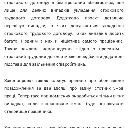
строкового договору в безстроковий зберігається, але
лише для деяких випадків укладання строкового
трудового договору. Додатково проект детально
перелічує випадки, в яких допускається укладення
строкового трудового договору. Таких випадків досить
багато, і одним з них є ініціатива самого працівника.
Також важливе нововведення згідно з проектом -
строковий трудовий договір може передбачати додаткові
підстави для звільнення співробітника.
Законопроект також коригує правило про обов'язкове
повідомлення за два місяці про зміну істотних умов
праці. Тепер таке повідомлення знадобиться тільки в тих
випадках, коли заплановане зміна буде погіршувати
становище працівника.
Зачепив документ і деякі обов'язкові на сьогодні кадрові