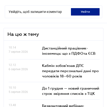
Увійдіть, щоб залишити коментар
увійти
На цю ж тему
10.14
Дистанційний працівник-
7 серпня 2026
іноземець: що з ПДФОта ЄСВ
12.12
Кабмін зобов'язав ДПС
6 серпня 2026
передати персональні дані про
чоловіків 18–60 років
10.10
До 1 грудня — новий граничний
5 серпня 2026
строк звіряння списків з ТЦК
13.48
Безкоштовний вебінар: