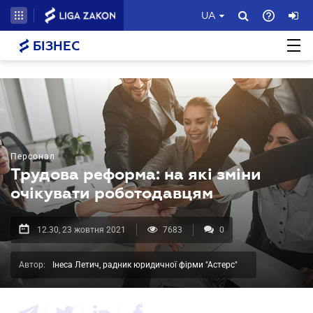
UA
БІЗНЕС
Персонал
Трудова реформа: на які зміни
очікувати роботодавцям
12.30, 23 жовтня 2021
7683
0
Автор:
Інеса Летич, радник юридичної фірми "Астерс"