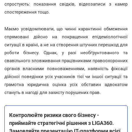
спростують: показання свідків, відеозаписи з камер
спостереження тощо.
Маємо усвідомлювати, що чинні карантинні обмеження
спрямовані дійсно на покращення епідеміологічної
ситуації в країні, а не на створення штучних перешкод для
роботи бізнесу. Однак, у разі необґрунтованого та
свавільного зловживання працівниками правоохоронних
органів власними повноваженнями, наявність фіксації
дійсної поведінки усіх учасників тієї чи іншої ситуації та
грамотна юридична оцінка усіх обставин адвокатом
стануть в нагоді для захисту порушених прав.
Контролюйте ризики свого бізнесу -
приймайте стратегічні рішення з LIGA360.
Замовляйте презентацію IT-платформи всієї