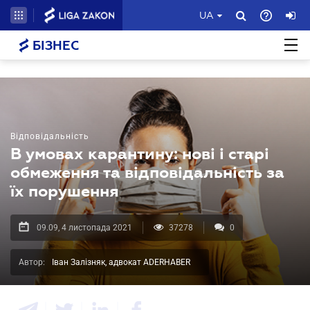
UA
БІЗНЕС
Відповідальність
В умовах карантину: нові і старі
обмеження та відповідальність за
їх порушення
09.09, 4 листопада 2021
37278
0
Автор:
Іван Залізняк, адвокат ADERHABER