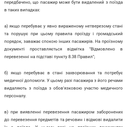
передбачено, що пасажир може бути видалений з поїзда
в таких випадках:
а) якщо перебуває у явно вираженому нетверезому стані
та порушує при цьому правила проїзду і громадський
порядок, заважає спокою інших пасажирів. На проїзному
документі проставляється відмітка "Відмовлено в
перевезенні на підставі пункту 8.38 Правил";
б) якщо перебуває в стані захворювання та потребує
медичної допомоги. У цьому разі пасажира з його речами
видаляють з поїзда з обов'язковою участю медичного
персоналу.
в) при виявленні перевезення пасажиром заборонених
до перевезення предметів та речовин і відмові видалити