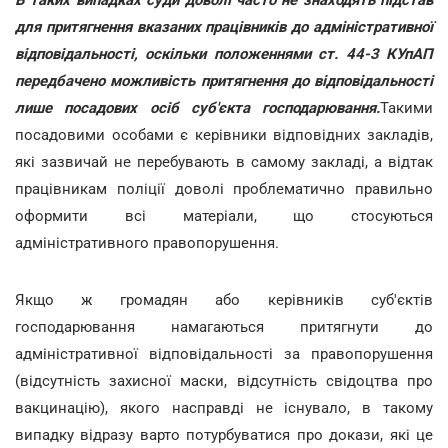
В таких випадках суди доволі часто не знаходять підстав
для притягнення вказаних працівників до адміністративної
відповідальності, оскільки положеннями ст. 44-3 КУпАП
передбачено можливість притягнення до відповідальності
лише посадових осіб суб'єкта господарювання.
Такими
посадовими особами є керівники відповідних закладів,
які зазвичай не перебувають в самому закладі, а відтак
працівникам поліції доволі проблематично правильно
оформити всі матеріали, що стосуються
адміністративного правопорушення.
Якщо ж громадян або керівників суб'єктів
господарювання намагаються притягнути до
адміністративної відповідальності за правопорушення
(відсутність захисної маски, відсутність свідоцтва про
вакцинацію), якого насправді не існувало, в такому
випадку відразу варто потурбуватися про докази, які це