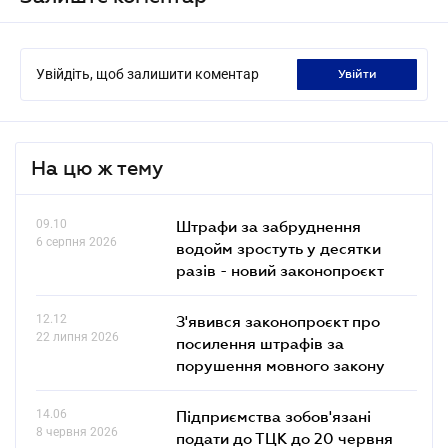
Увійдіть, щоб залишити коментар
увійти
На цю ж тему
09.10
Штрафи за забруднення
6 серпня 2026
водойм зростуть у десятки
разів - новий законопроєкт
12.12
З'явився законопроєкт про
22 липня 2026
посилення штрафів за
порушення мовного закону
14.06
Підприємства зобов'язані
8 червня 2026
подати до ТЦК до 20 червня