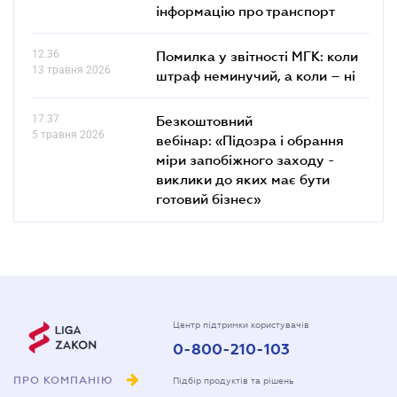
інформацію про транспорт
12.36
Помилка у звітності МГК: коли
13 травня 2026
штраф неминучий, а коли – ні
17.37
Безкоштовний
5 травня 2026
вебінар: «Підозра і обрання
міри запобіжного заходу -
виклики до яких має бути
готовий бізнес»
Центр підтримки користувачів
0-800-210-103
ПРО КОМПАНІЮ
Підбір продуктів та рішень