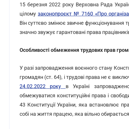
15 березня 2022 року Верховна Рада Украї
цілому
законопроєкт № 7160 «Про організа
Він суттєво змінює звичне функціонування т
значно звужує гарантовані права працівник
Особливості обмеження трудових прав громад
У разі запровадження воєнного стану Конст
громадян (ст. 64), і трудові права не є викл
24.02.2022 року
в Україні запроваджен
обмежуватися конституційні права і свобод
43 Конституції України, яка встановлює п
собі на життя працею, яка вільно обираєтьс