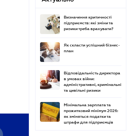
Визначення критичності
підприємств: які зміни та
ризики треба врахувати?
Як скласти успішний бізнес-
план
Відповідальність директора
в умовах війни:
адміністративні, кримінальні
та цивільні ризики
Мінімальна зарплата та
прожитковий мінімум 2026:
як зміняться податки та
штрафи для підприємців