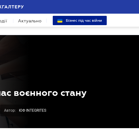
ХГАЛТЕРУ
одії
Актуально
Бізнес під час війни
час воєнного стану
Автор:
ЮФ INTEGRITES