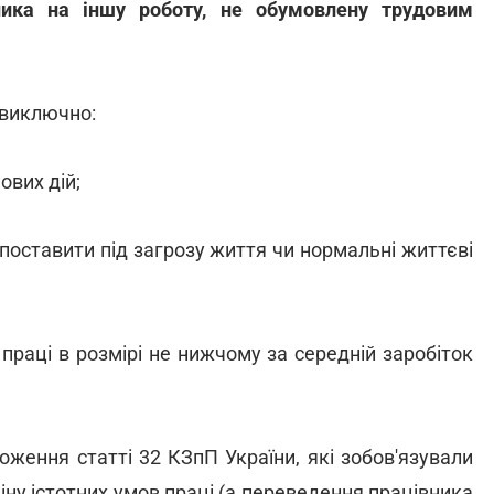
ника на іншу роботу, не обумовлену трудовим
 виключно:
ових дій;
 поставити під загрозу життя чи нормальні життєві
праці в розмірі не нижчому за середній заробіток
оження статті 32 КЗпП України, які зобов'язували
ну істотних умов праці (а переведення працівника