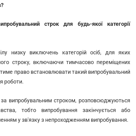
в?
пробувальний строк для будь-якої категорії
ілу низку виключень категорій осіб, для яких
ного строку, включаючи тимчасово переміщених
матиме право встановлювати такий випробувальний
ля роботи.
ь за випробувальним строком, розповсюджуються
вства, тобто випробування закінчується або
ненням у зв'язку з непроходженням випробування.