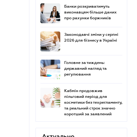
Банки розкриватимуть
виконавцям більше даних
про рахунки боржників
Законодавчі зміни у серпні
2026 для бізнесу в Україні
Головне за тиждень:
державний нагляд та
регулювання
Кабмін продовжив
пільговий період для
косметики без техрегламенту,
та реальний строк значно
коротший за заявлений
Актуально