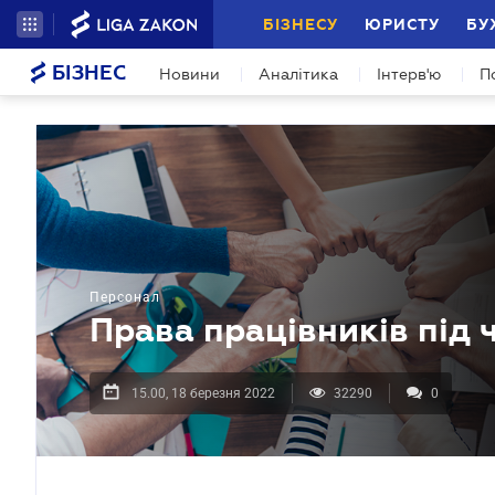
БІЗНЕСУ
ЮРИСТУ
БУ
БІЗНЕС
Новини
Аналітика
Інтерв'ю
П
Персонал
Права працівників під 
15.00, 18 березня 2022
32290
0