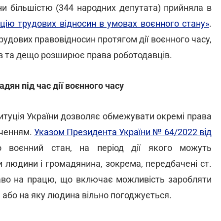
ни більшістю (344 народних депутата) прийняла в
цію трудових відносин в умовах воєнного стану»
.
рудових правовідносин протягом дії воєнного часу,
ів та дещо розширює права роботодавців.
ян під час дії воєнного часу
итуція України дозволяє обмежувати окремі права
юченням.
Указом Президента України № 64/2022 від
о воєнний стан, на період дії якого можуть
и людини і громадянина, зокрема, передбачені ст.
раво на працю, що включає можливість заробляти
я або на яку людина вільно погоджується.