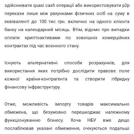
здійснювати quasi cash операції або використовувати p2p
перекази лише між рахунками фізичних осіб на суму в
еквіваленті до 100 тис грн. включно на одного клієнта
банку на календарний місяць. Втім, відомо про випадки
оплати криптоактивами по зовнішніх комерційних
контрактах під час воєнного стану.
Існують альтернативні способи розрахунків, для
використання яких потрібно дослідити правове поле
кожної країни-контрагента та створити гібридну
фінансову інфраструктуру.
Отже, можливість імпорту товарів максимально
обмежена, що безумовно перешкоджає належному
функціонуванню бізнесу. Хоча НБУ вже дещо
послаблював указані обмеження, очікуються подальші