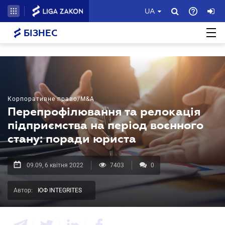
UA
БІЗНЕС
Корпоративне право/M&A
Перепрофілювання та релокація
підприємства на період воєнного
стану: поради юриста
09.09, 6 квітня 2022
7403
0
Автор:
ЮФ INTEGRITES