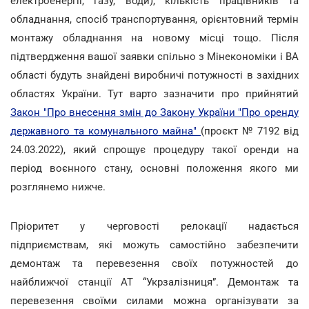
електроенергії, газу, води), кількість працівників та
обладнання, спосіб транспортування, орієнтовний термін
монтажу обладнання на новому місці тощо. Після
підтвердження вашої заявки спільно з Мінекономіки і ВА
області будуть знайдені виробничі потужності в західних
областях України. Тут варто зазначити про прийнятий
Закон "Про внесення змін до Закону України "Про оренду
державного та комунального майна"
(проєкт № 7192 від
24.03.2022), який спрощує процедуру такої оренди на
період воєнного стану, основні положення якого ми
розглянемо нижче.
Пріоритет у черговості релокації надається
підприємствам, які можуть самостійно забезпечити
демонтаж та перевезення своїх потужностей до
найближчої станції АТ “Укрзалізниця”. Демонтаж та
перевезення своїми силами можна організувати за