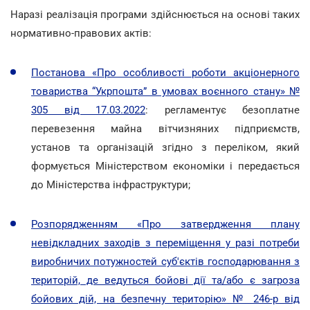
Наразі реалізація програми здійснюється на основі таких
нормативно-правових актів:
Постанова «Про особливості роботи акціонерного
товариства “Укрпошта” в умовах воєнного стану» №
305 від 17.03.2022
: регламентує безоплатне
перевезення майна вітчизняних підприємств,
установ та організацій згідно з переліком, який
формується Міністерством економіки і передається
до Міністерства інфраструктури;
Розпорядженням «Про затвердження плану
невідкладних заходів з переміщення у разі потреби
виробничих потужностей суб'єктів господарювання з
територій, де ведуться бойові дії та/або є загроза
бойових дій, на безпечну територію» № 246-р від