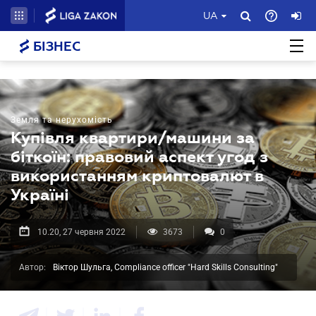
UA
БІЗНЕС
Земля та нерухомість
Купівля квартири/машини за
біткоїн: правовий аспект угод з
використанням криптовалют в
Україні
10.20, 27 червня 2022
3673
0
Автор:
Віктор Шульга, Compliance officer "Hard Skills Consulting"