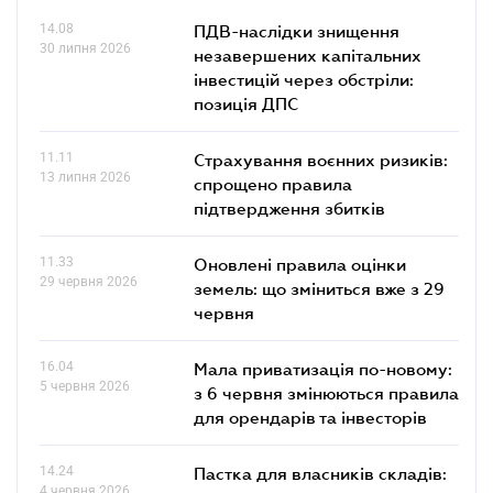
14.08
ПДВ-наслідки знищення
30 липня 2026
незавершених капітальних
інвестицій через обстріли:
позиція ДПС
11.11
Страхування воєнних ризиків:
13 липня 2026
спрощено правила
підтвердження збитків
11.33
Оновлені правила оцінки
29 червня 2026
земель: що зміниться вже з 29
червня
16.04
Мала приватизація по-новому:
5 червня 2026
з 6 червня змінюються правила
для орендарів та інвесторів
14.24
Пастка для власників складів:
4 червня 2026