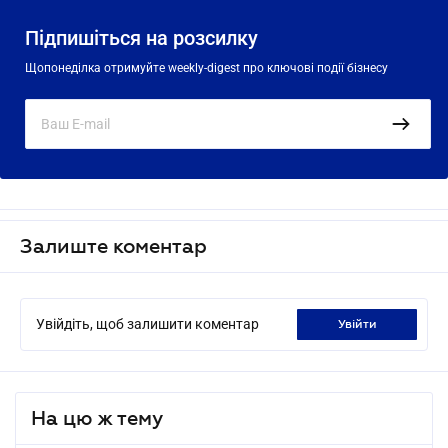
Підпишіться на розсилку
Щопонеділка отримуйте weekly-digest про ключові події бізнесу
Залиште коментар
Увійдіть, щоб залишити коментар
увійти
На цю ж тему