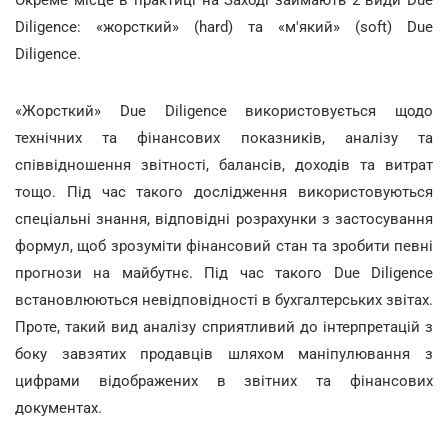
Окреме місце в практиці на Заході займають 2 види Due
Diligence: «жорсткий» (hard) та «м'який» (soft) Due
Diligence.
«Жорсткий» Due Diligence використовується щодо
технічних та фінансових показників, аналізу та
співвідношення звітності, балансів, доходів та витрат
тощо. Під час такого дослідження використовуються
спеціальні знання, відповідні розрахунки з застосування
формул, щоб зрозуміти фінансовий стан та зробити певні
прогнози на майбутнє. Під час такого Due Diligence
встановлюються невідповідності в бухгалтерських звітах.
Проте, такий вид аналізу сприятливий до інтерпретацій з
боку завзятих продавців шляхом маніпулювання з
цифрами відображених в звітних та фінансових
документах.