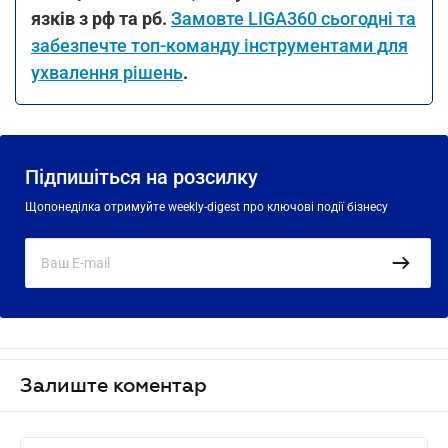
язків з рф та рб.
Замовте LIGA360 сьогодні та
забезпечте топ-команду інструментами для
ухвалення рішень
.
Підпишіться на розсилку
Щопонеділка отримуйте weekly-digest про ключові події бізнесу
Залиште коментар