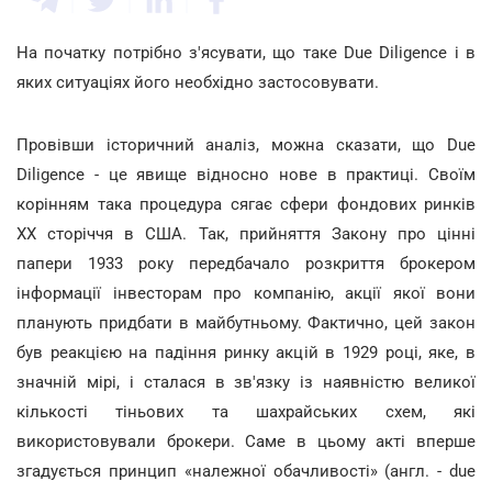
На початку потрібно з'ясувати, що таке Due Diligence і в
яких ситуаціях його необхідно застосовувати.
Провівши історичний аналіз, можна сказати, що Due
Diligence - це явище відносно нове в практиці. Своїм
корінням така процедура сягає сфери фондових ринків
ХХ сторіччя в США. Так, прийняття Закону про цінні
папери 1933 року передбачало розкриття брокером
інформації інвесторам про компанію, акції якої вони
планують придбати в майбутньому. Фактично, цей закон
був реакцією на падіння ринку акцій в 1929 році, яке, в
значній мірі, і сталася в зв'язку із наявністю великої
кількості тіньових та шахрайських схем, які
використовували брокери. Саме в цьому акті вперше
згадується принцип «належної обачливості» (англ. - due