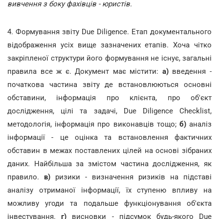
вивчення з боку фахівців - юристів.
4. Формування звіту Due Diligence. Етап документального
відображення усіх вище зазначених етапів. Хоча чітко
закріпленої структури його формування не існує, загальні
правила все ж є. Документ має містити:
а)
введення -
початкова частина звіту де встановлюються основні
обставини, інформація про клієнта, про об'єкт
дослідження, цілі та задачі, Due Diligence Checklist,
методологія, інформація про виконавців тощо;
б)
аналіз
інформації - це оцінка та встановлення фактичних
обставин в межах поставлених цілей на основі зібраних
даних. Найбільша за змістом частина дослідження, як
правило.
в)
ризики - визначення ризиків на підставі
аналізу отриманої інформації, їх ступеню впливу на
можливу угоди та подальше функціонування об'єкта
інвестування.
г)
висновки - підсумок будь-якого Due