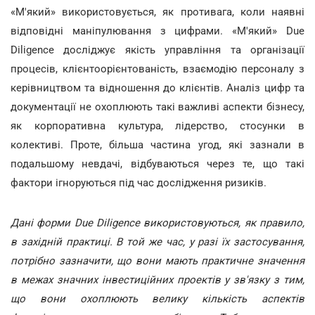
«М'який» використовується, як противага, коли наявні
відповідні маніпулювання з цифрами. «М'який» Due
Diligence досліджує якість управління та організації
процесів, клієнтоорієнтованість, взаємодію персоналу з
керівництвом та відношення до клієнтів. Аналіз цифр та
документації не охоплюють такі важливі аспекти бізнесу,
як корпоративна культура, лідерство, стосунки в
колективі. Проте, більша частина угод, які зазнали в
подальшому невдачі, відбуваються через те, що такі
фактори ігноруються під час дослідження ризиків.
Дані форми Due Diligence використовуються, як правило,
в західній практиці. В той же час, у разі їх застосування,
потрібно зазначити, що вони мають практичне значення
в межах значних інвестиційних проектів у зв'язку з тим,
що вони охоплюють велику кількість аспектів