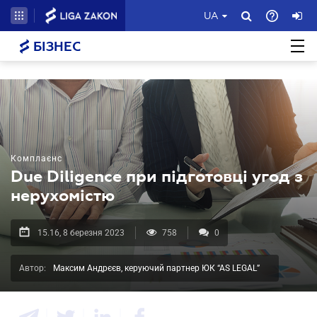
UA
БІЗНЕС
Комплаєнс
Due Diligence при підготовці угод з
нерухомістю
15.16, 8 березня 2023
758
0
Автор:
Максим Андрєєв, керуючий партнер ЮК “AS LEGAL”