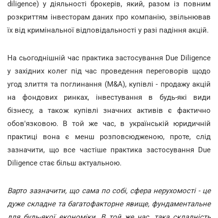
diligence) у діяльності брокерів, який, разом із повним
розкриттям інвесторам даних про компанію, звільнював
їх від кримінальної відповідальності у разі падіння акцій.
На сьогоднішній час практика застосування Due Diligence
у західних колег під час проведення переговорів щодо
угод злиття та поглинання (M&A), купівлі - продажу акцій
на фондових ринках, інвестування в будь-які види
бізнесу, а також купівлі значних активів є фактично
обов'язковою. В той же час, в українській юридичній
практиці вона є менш розповсюдженою, проте, слід
зазначити, що все частіше практика застосування Due
Diligence стає більш актуальною.
Варто зазначити, що сама по собі, сфера нерухомості - це
дуже складне та багатофакторне явище, фундаментальне
для будь-якої економіки. В той же час, така складність