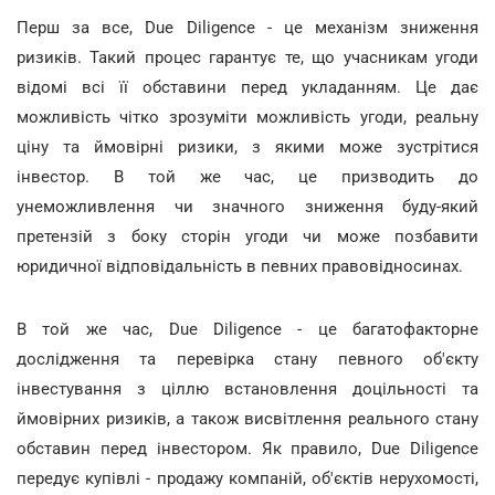
Перш за все, Due Diligence - це механізм зниження
ризиків. Такий процес гарантує те, що учасникам угоди
відомі всі її обставини перед укладанням. Це дає
можливість чітко зрозуміти можливість угоди, реальну
ціну та ймовірні ризики, з якими може зустрітися
інвестор. В той же час, це призводить до
унеможливлення чи значного зниження буду-який
претензій з боку сторін угоди чи може позбавити
юридичної відповідальність в певних правовідносинах.
В той же час, Due Diligence - це багатофакторне
дослідження та перевірка стану певного об'єкту
інвестування з ціллю встановлення доцільності та
ймовірних ризиків, а також висвітлення реального стану
обставин перед інвестором. Як правило, Due Diligence
передує купівлі - продажу компаній, об'єктів нерухомості,