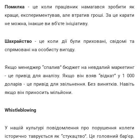
Помилка
- це коли працівник намагався зробити як
краще, експериментував, але втратив гроші. За це карати
не можна, інакше ви вб'єте ініціативу.
Шахрайство
- це коли дії були приховані, свідомі та
спрямовані на особисту вигоду.
Якщо менеджер “спалив” бюджет на невдалий маркетинг
- це привід для аналізу. Якщо він взяв “відкат” у 1 000
доларів - це привід для звільнення. Без винятків. Навіть
якщо він приносить мільйони.
Whistleblowing
У нашій культурі повідомлення про порушення колеги
історично таврується як “стукацтво”. Це головний бар'єр.