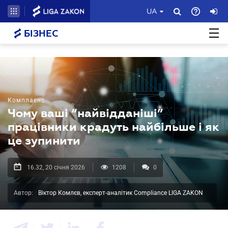
UA
БІЗНЕС
Комплаєнс
Чому ваші “найвідданіші”
працівники крадуть найбільше і як
це зупинити
16.32, 20 січня 2026
1208
0
Автор:
Віктор Комлєв, експерт-аналітик Compliance LIGA ZAKON