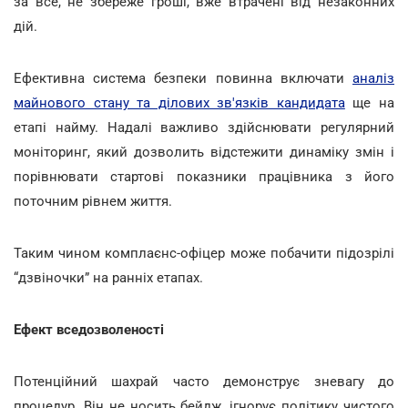
за все, не збереже гроші, вже втрачені від незаконних
дій.
Ефективна система безпеки повинна включати
аналіз
майнового стану та ділових зв'язків кандидата
ще на
етапі найму. Надалі важливо здійснювати регулярний
моніторинг, який дозволить відстежити динаміку змін і
порівнювати стартові показники працівника з його
поточним рівнем життя.
Таким чином комплаєнс-офіцер може побачити підозрілі
“дзвіночки” на ранніх етапах.
Ефект вседозволеності
Потенційний шахрай часто демонструє зневагу до
процедур. Він не носить бейдж, ігнорує політику чистого