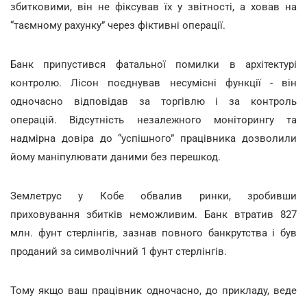
збитковими, він не фіксував їх у звітності, а ховав на
“таємному рахунку” через фіктивні операції.
Банк припустився фатальної помилки в архітектурі
контролю. Лісон поєднував несумісні функції - він
одночасно відповідав за торгівлю і за контроль
операцій. Відсутність незалежного моніторингу та
надмірна довіра до “успішного” працівника дозволили
йому маніпулювати даними без перешкод.
Землетрус у Кобе обвалив ринки, зробивши
приховування збитків неможливим. Банк втратив 827
млн. фунт стерлінгів, зазнав повного банкрутства і був
проданий за символічний 1 фунт стерлінгів.
Тому якщо ваш працівник одночасно, до прикладу, веде