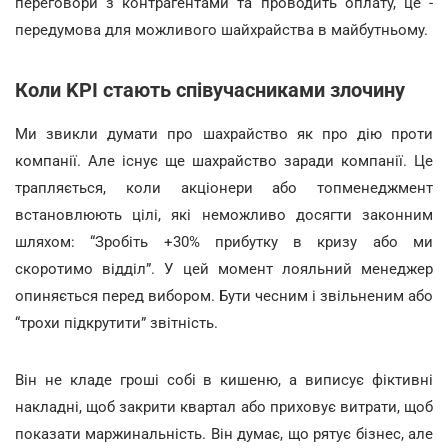
переговори з контрагентами та проводить оплату, це -
передумова для можливого шайхрайства в майбутньому.
Коли KPI стають співучасниками злочину
Ми звикли думати про шахрайство як про дію проти
компанії. Але існує ще шахрайство заради компанії. Це
трапляється, коли акціонери або топменеджмент
встановлюють цілі, які неможливо досягти законним
шляхом: “Зробіть +30% прибутку в кризу або ми
скоротимо відділ”. У цей момент лояльний менеджер
опиняється перед вибором. Бути чесним і звільненим або
“трохи підкрутити” звітність.
Він не кладе гроші собі в кишеню, а виписує фіктивні
накладні, щоб закрити квартал або приховує витрати, щоб
показати маржинальність. Він думає, що рятує бізнес, але