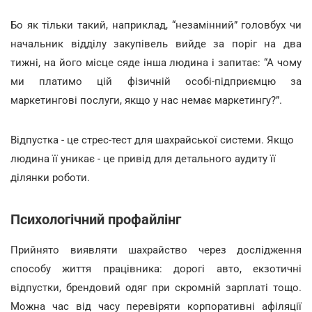
Бо як тільки такий, наприклад, “незамінний” головбух чи
начальник відділу закупівель вийде за поріг на два
тижні, на його місце сяде інша людина і запитає: “А чому
ми платимо цій фізичній особі-підприємцю за
маркетингові послуги, якщо у нас немає маркетингу?”.
Відпустка - це стрес-тест для шахрайської системи. Якщо
людина її уникає - це привід для детального аудиту її
ділянки роботи.
Психологічний профайлінг
Прийнято виявляти шахрайство через дослідження
способу життя працівника: дорогі авто, екзотичні
відпустки, брендовий одяг при скромній зарплаті тощо.
Можна час від часу перевіряти корпоративні афіляції