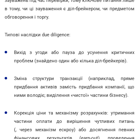
зауважень під час перевірки, тому ключове питання лише
в тому, чи ці зауваження є діл-брейкером, чи предметом
обговорення і торгу.
Типові наслідки due diligence:
Вихід з угоди або пауза до усунення критичних
проблем (знайдено один або кілька діл-брейкерів).
Зміна структури транзакції (наприклад, пряме
придбання активів замість придбання компанії, що
ними володіє; виділення «чистої» частини бізнесу).
Корекція ціни та механізму розрахунків: утримання
частини оплати до вирішення чутливих питань
(, через механізм ескроу) або досягнення певних
фінансових результатів (earn-out), проведення