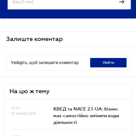
Залиште коментар
Увійдіть, щоб залишити коментар
увійти
На цю ж тему
10.01
КВЕД та NACE 2.1-UA: бізнес
22 липня 2026
має самостійно змінити коди
діяльності