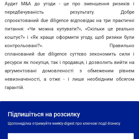
Аудит M&A до угоди - це про зменшення ризиків і
передбачуваність результату. Добре
спроєктований due diligence відповідає на три практичні
питання: «Чи можна купувати?», «Скільки це реально
коштує?» і «Як краще оформити угоду, щоб ризики були
контрольовані?». Правильно
спланований due diligence суттєво зекономить сили і
ресурси як покупця, так і продавця, і дозволить вийти на
аргументовані домовленості з обмеженим рівнем
невизначеності, а отже - і лише необхідним обсягом
гарантій.
Підпишіться на розсилку
Щопонеділка отримуйте weekly-digest про ключові події бізнесу