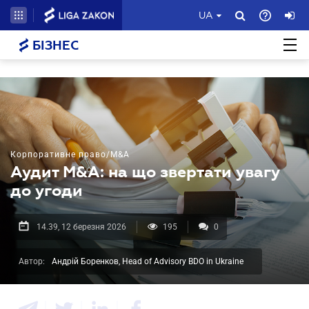
UA
БІЗНЕС
Корпоративне право/M&A
Аудит M&A: на що звертати увагу
до угоди
14.39, 12 березня 2026
195
0
Автор:
Андрій Боренков, Head of Advisory BDO in Ukraine