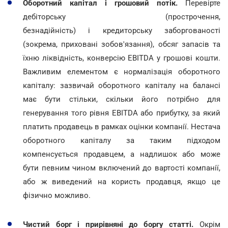
Оборотний капітал і грошовий потік.
Перевірте
дебіторську (прострочення,
безнадійність) і кредиторську заборгованості
(зокрема, приховані зобов'язання), обсяг запасів та
їхню ліквідність, конверсію EBITDA у грошові кошти.
Важливим елементом є нормалізація оборотного
капіталу: зазвичай оборотного капіталу на балансі
має бути стільки, скільки його потрібно для
генерування того рівня EBITDA або прибутку, за який
платить продавець в рамках оцінки компанії. Нестача
оборотного капіталу за таким підходом
компенсується продавцем, а надлишок або може
бути певним чином включений до вартості компанії,
або ж виведений на користь продавця, якщо це
фізично можливо.
Чистий борг і прирівняні до боргу статті.
Окрім