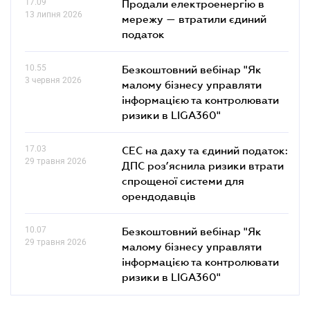
17.09
Продали електроенергію в
13 липня 2026
мережу — втратили єдиний
податок
10.55
Безкоштовний вебінар "Як
3 червня 2026
малому бізнесу управляти
інформацією та контролювати
ризики в LIGA360"
17.03
СЕС на даху та єдиний податок:
29 травня 2026
ДПС роз’яснила ризики втрати
спрощеної системи для
орендодавців
10.07
Безкоштовний вебінар "Як
29 травня 2026
малому бізнесу управляти
інформацією та контролювати
ризики в LIGA360"