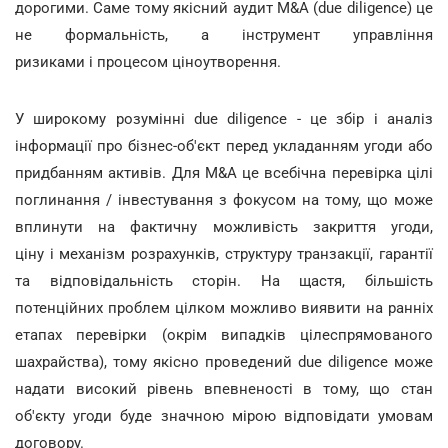
дорогими. Саме тому якісний аудит M&A (due diligence) це
не формальність, а інструмент управління
ризиками і процесом ціноутворення.
У широкому розумінні due diligence - це збір і аналіз
інформації про бізнес-об'єкт перед укладанням угоди або
придбанням активів. Для M&A це всебічна перевірка цілі
поглинання / інвестування з фокусом на тому, що може
вплинути на фактичну можливість закриття угоди,
ціну і механізм розрахунків, структуру транзакції, гарантії
та відповідальність сторін. На щастя, більшість
потенційних проблем цілком можливо виявити на ранніх
етапах перевірки (окрім випадків цілеспрямованого
шахрайства), тому якісно проведений due diligence може
надати високий рівень впевненості в тому, що стан
об'єкту угоди буде значною мірою відповідати умовам
договору.