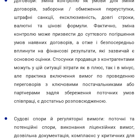
Договори: зміна контролю як умови для зміни
договорів, заборони / обмеження переуступки,
штрафні санкції, ексклюзивність, довгі строки,
валютні та цінові формули. Фактично, зміна
контролю може призвести до суттєвого погіршення
умов наявних договорів, а отже і безпосередньо
вплинути на фінансові результати, які зазвичай є
основою оцінки. Стосунки продавця з контрагентами
можуть у цій ситуації зіграти як в плюс, так і в мінус,
але практика включення вимог по проведенню
переговорів з ключовими постачальниками або
партнерами задля збереження поточних умов
співпраці, є достатньо розповсюдженою.
Судові спори й регуляторні вимоги: поточні та
потенційні спори, виконання ліцензійних вимог,
дозвільна документація, комплаєнс у критичних для