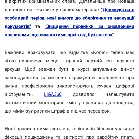
відкритих кримінальних справ. Детальніше про новації
діловодства - читайте у наших матеріалах
"Діловодство в
особливий період: нові вимоги до зберігання та евакуації
документів"
та
"Знищення первинки за оновленими
правилами: що вимагатиме архів від бухгалтера"
.
Важливо враховувати, що відмітка «Копія» тепер має
чітко визначене місце - правий верхній кут першого
аркуша. Щоб завжди бути в курсі актуальних вимог
законодавства та миттєво отримувати сповіщення про
зміни, професіонали використовують сучасні цифрові
інструменти.
LIGA360
дозволяє налаштувати
автоматичний моніторинг змін у правилах діловодства,
що мінімізує ризики штрафів під час перевірок.
Нові правила вимагають від керівників більшої уваги до
фіксації пошкоджень та звітності про заробітну плату.