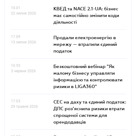
10.01
КВЕД та NACE 2.1-UA: бізнес
22 липня 2026
має самостійно змінити коди
діяльності
17.09
Продали електроенергію в
13 липня 2026
мережу — втратили єдиний
податок
10.55
Безкоштовний вебінар "Як
3 червня 2026
малому бізнесу управляти
інформацією та контролювати
ризики в LIGA360"
17.03
СЕС на даху та єдиний податок:
29 травня 2026
ДПС роз’яснила ризики втрати
спрощеної системи для
орендодавців