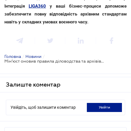
Інтеграція
LIGA360
у ваші бізнес-процеси допоможе
забезпечити повну відповідність архівним стандартам
навіть у складних умовах воєнного часу.
Головна
/
Новини
/
Мін’юст оновив правила діловодства та архівів: що потрібно знати бізнесу у 2026 році
Залиште коментар
Увійдіть, щоб залишити коментар
увійти