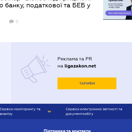
ю банку, податкової та БЕБ у
0
Реклама та PR
ligazakon.net
на
ТАРИФИ
Сервіси моніторингу та
Сервіси електронної звітності та
аналізу
документообігу
CONTR AGENT
Liga:REPORT
Підтримка та контакти