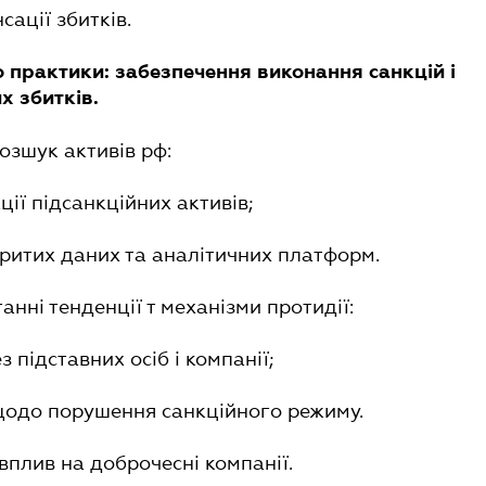
сації збитків.
до практики: забезпечення виконання санкцій і
х збитків.
розшук активів рф:
ції підсанкційних активів;
критих даних та аналітичних платформ.
танні тенденції т механізми протидії:
з підставних осіб і компанії;
щодо порушення санкційного режиму.
: вплив на доброчесні компанії.