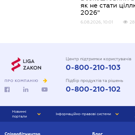
як не стати цілл
2026"
6.08.2026, 10:01
28
Центр підтримки користувачів
0-800-210-103
Підбір продуктів та рішень
ПРО КОМПАНІЮ
0-800-210-102
Новинні
Інформаційно-правові системи
портали
ЮРЛІГА
Право України
Співробітництво
Блог