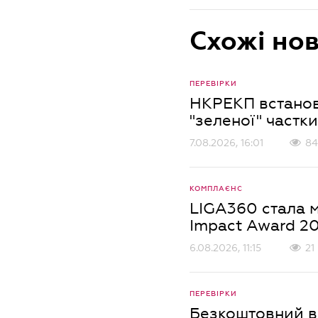
Схожі но
ПЕРЕВІРКИ
НКРЕКП встанов
"зеленої" частки
7.08.2026, 16:01
84
КОМПЛАЄНС
LIGA360 стала м
Impact Award 2
6.08.2026, 11:15
21
ПЕРЕВІРКИ
Безкоштовний ве