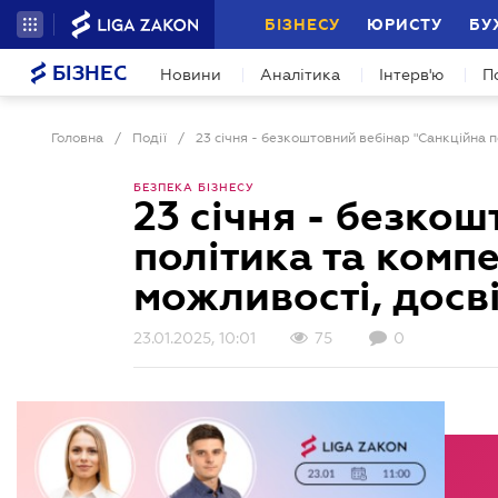
БІЗНЕСУ
ЮРИСТУ
БУ
БІЗНЕС
Новини
Аналітика
Інтерв'ю
П
Головна
/
Події
/
БЕЗПЕКА БІЗНЕСУ
23 січня - безко
політика та компе
можливості, досв
23.01.2025, 10:01
75
0