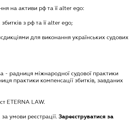
ня на активи рф та її alter ego:
битків з рф та її alter ego;
исдикціями для виконання українських судових
а - радниця міжнародної судової практики
иця практики компенсації збитків, завданих
ист ETERNA LAW.
 за умови реєстрації.
Зареєструватися за