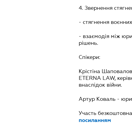
4. Звернення стягнен
- стягнення воєнних з
- взаємодія між юр
рішень.
Спікери:
Крістіна Шаповалов
ETERNA LAW, керівн
внаслідок війни.
Артур Коваль - юр
Участь безкоштовна
посиланням