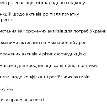
ивів рф:еволюція міжнародного підходу:
нкцій щодо активів рф після початку
ресії;
истання заморожених активів для потреб України
роженими активами на міжнародній арені:
морожених активів у різних юрисдикціях;
жавами для координації санкційної політики.
ативи щодо конфіскації російських активів:
и, ЄС;
ня у право власності.