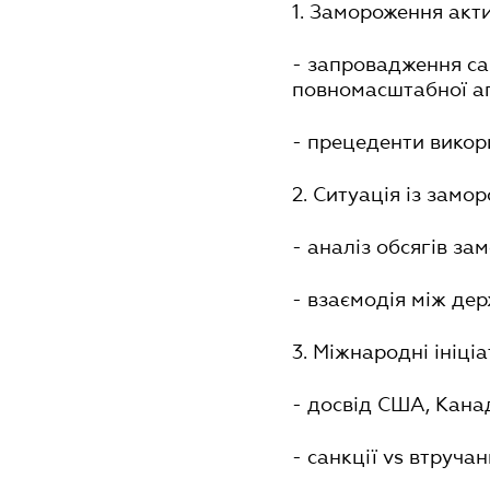
1. Замороження акт
- запровадження са
повномасштабної аг
- прецеденти викор
2. Ситуація із замо
- аналіз обсягів за
- взаємодія між дер
3. Міжнародні ініці
- досвід США, Канад
- санкції vs втручан