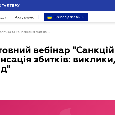
ХГАЛТЕРУ
одії
Актуально
Бізнес під час війни
23 січня - безкоштовний вебінар "Санкційна політика та компенсація збитків: виклики, можливості, досвід"
штовний вебінар "Санкці
нсація збитків: виклики
ід"