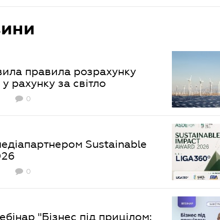
вини
ила правила розрахунку
 у рахунку за світло
0
едіапартнером Sustainable
026
0
бінар "Бізнес під прицілом: