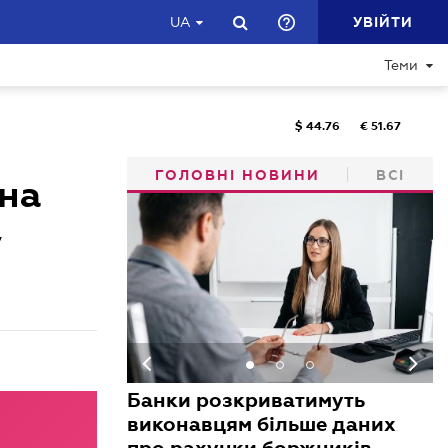
УВІЙТИ
UA
Теми
$
44.76
€
51.67
ГОЛОВНІ НОВИНИ
ВСІ
йна
,
Банки розкриватимуть
виконавцям більше даних