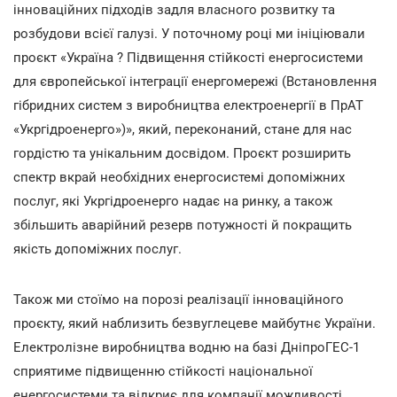
інноваційних підходів задля власного розвитку та
розбудови всієї галузі. У поточному році ми ініціювали
проєкт «Україна ? Підвищення стійкості енергосистеми
для європейської інтеграції енергомережі (Встановлення
гібридних систем з виробництва електроенергії в ПрАТ
«Укргідроенерго»)», який, переконаний, стане для нас
гордістю та унікальним досвідом. Проєкт розширить
спектр вкрай необхідних енергосистемі допоміжних
послуг, які Укргідроенерго надає на ринку, а також
збільшить аварійний резерв потужності й покращить
якість допоміжних послуг.
Також ми стоїмо на порозі реалізації інноваційного
проєкту, який наблизить безвуглецеве майбутнє України.
Електролізне виробництва водню на базі ДніпроГЕС-1
сприятиме підвищенню стійкості національної
енергосистеми та відкриє для компанії можливості