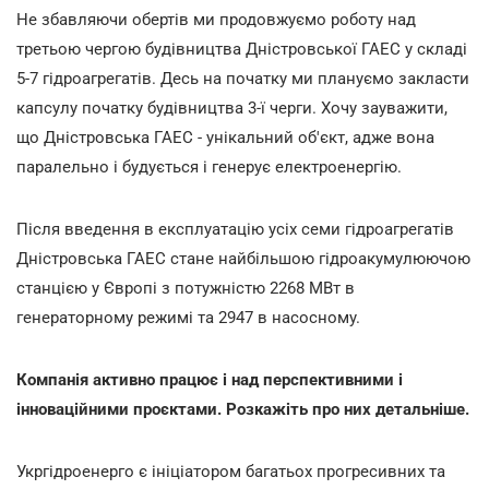
Не збавляючи обертів ми продовжуємо роботу над
третьою чергою будівництва Дністровської ГАЕС у складі
5-7 гідроагрегатів. Десь на початку ми плануємо закласти
капсулу початку будівництва 3-ї черги. Хочу зауважити,
що Дністровська ГАЕС - унікальний об'єкт, адже вона
паралельно і будується і генерує електроенергію.
Після введення в експлуатацію усіх семи гідроагрегатів
Дністровська ГАЕС стане найбільшою гідроакумулюючою
станцією у Європі з потужністю 2268 МВт в
генераторному режимі та 2947 в насосному.
Компанія активно працює і над перспективними і
інноваційними проєктами. Розкажіть про них детальніше.
Укргідроенерго є ініціатором багатьох прогресивних та