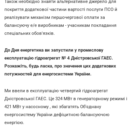
Також необхідно знайти альтернативне джерело для
покриття додаткової частини вартості послуги ПСО й
реалізувати механізм першочергової оплати за
балансуючу е/е виробникам - учасникам покладання
спеціальних обов'язків.
До Дня енергетика ви запустили у промислову
експлуатацію гідроагрегат № 4 Дністровської ГАЕС.
Розкажіть, будь ласка, про значення цих додаткових
потужностей для енергосистеми України.
Ми ввели в експлуатацію четвертий гідроагрегат
Дністровської ГАЕС. Це 324 МВт в генераторному режимі і
421 МВт у насосному , які збагатять Об'єднану
енергосистему України дефіцитною балансуючою
енергією.