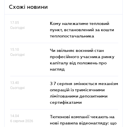
Схожі новини
17.05
Кому належатиме тепловий
Сьогодні
пункт, встановлений за кошти
теплопостачальника
15.10
Чи звільняє воєнний стан
Сьогодні
професійного учасника ринку
капіталу від положень про
нагляд
13.40
З 7 серпня змінюється механізм
Сьогодні
операцій із тримісячними
лімітованими депозитними
сертифікатами
14.04
Тютюнові компанії чекають на
6 серпня 2026
нові правила відеонагляду: що