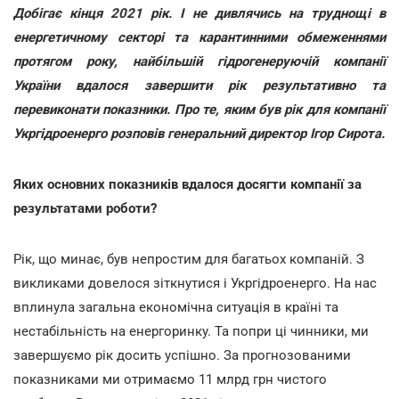
Добігає кінця 2021 рік. І не дивлячись на труднощі в
енергетичному секторі та карантинними обмеженнями
протягом року, найбільшій гідрогенеруючій компанії
України вдалося завершити рік результативно та
перевиконати показники. Про те, яким був рік для компанії
Укргідроенерго розповів генеральний директор Ігор Сирота.
Яких основних показників вдалося досягти компанії за
результатами роботи?
Рік, що минає, був непростим для багатьох компаній. З
викликами довелося зіткнутися і Укргідроенерго. На нас
вплинула загальна економічна ситуація в країні та
нестабільність на енергоринку. Та попри ці чинники, ми
завершуємо рік досить успішно. За прогнозованими
показниками ми отримаємо 11 млрд грн чистого