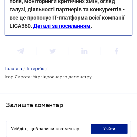
поля, моніторинги критичних змін, огляд
галузі, діяльності партнерів та конкурентів -
все це пропонує IT-платформа всієї компанії
LIGA360.
Деталі за посиланням
.
Головна
/
Інтерв'ю
/
Ігор Сирота: Укргідроенерго демонструє динамічний і сталий розвиток і є стабільно прибутковою компанією
Залиште коментар
Увійдіть, щоб залишити коментар
увійти