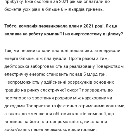
прибутку. Вже сьогодні за 2021 рік ми сплатили до
бюжетів усіх рівнів більше 6 мільярдів гривень.
Тобто, компанія перевиконала план у 2021 році. Як це
впливає на роботу компанії і на енергосистему в цілому?
Так, ми перевиконали планові показники: згенерували
енергії більше, ніж планували. Проте разом з тим,
дебіторська заборгованість за реалізовану Товариством
електричну енергію становить понад 5 млрд грн.
Неспроможність у здійсненні розрахунків основних
гравців на ринку електричної енергії призводить до
поступового зростання розриву між нарахованими
доходами Товариства та фактично отриманими коштами,
а також до зменшення обігових коштів компанії, що
впливає на його платоспроможність, виконання
зобов'язань перед державою, кредиторами,