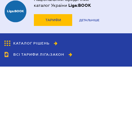
каталог України
Liga:BOOK
ТАРИФИ
ДЕТАЛЬНІШЕ
КАТАЛОГ РІШЕНЬ
ВСІ ТАРИФИ ЛІГА:ЗАКОН
Співробітництво
Агенти
Дилери
Політика конфіденційності
Умови використання сайту
Реклама
Блог