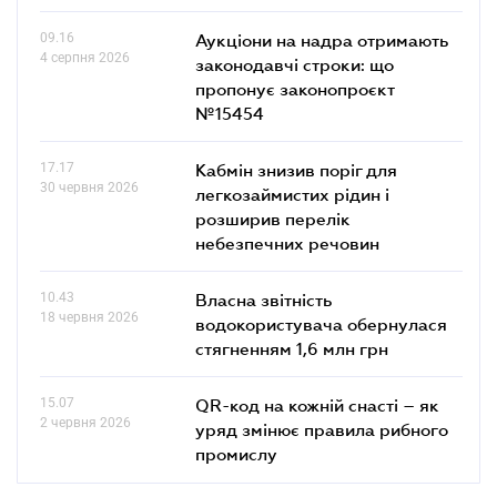
09.16
Аукціони на надра отримають
4 серпня 2026
законодавчі строки: що
пропонує законопроєкт
№15454
17.17
Кабмін знизив поріг для
30 червня 2026
легкозаймистих рідин і
розширив перелік
небезпечних речовин
10.43
Власна звітність
18 червня 2026
водокористувача обернулася
стягненням 1,6 млн грн
15.07
QR-код на кожній снасті – як
2 червня 2026
уряд змінює правила рибного
промислу