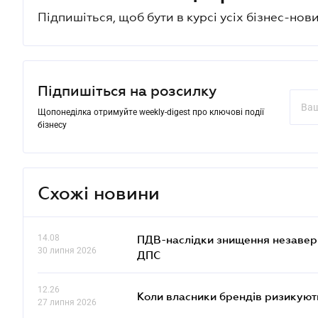
Підпишіться, щоб бути в курсі усіх бізнес-нови
Підпишіться на розсилку
Щопонеділка отримуйте weekly-digest про ключові події
бізнесу
Схожі новини
14.08
ПДВ-наслідки знищення незаверше
30 липня 2026
ДПС
12.26
Коли власники брендів ризикуют
27 липня 2026