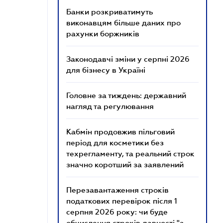
Банки розкриватимуть
виконавцям більше даних про
рахунки боржників
Законодавчі зміни у серпні 2026
для бізнесу в Україні
Головне за тиждень: державний
нагляд та регулювання
Кабмін продовжив пільговий
період для косметики без
техрегламенту, та реальний строк
значно коротший за заявлений
Перезавантаження строків
податкових перевірок після 1
серпня 2026 року: чи буде
обчислення строків давності "з