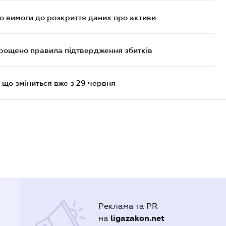
но вимоги до розкриття даних про активи
прощено правила підтвердження збитків
 що зміниться вже з 29 червня
Реклама та PR
ligazakon.net
на