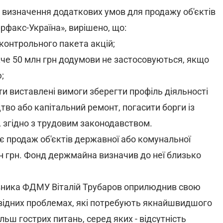
к визначення додаткових умов для продажу об'єктів
ерфакс-Україна», вирішено, що:
контрольного пакета акцій;
ижче 50 млн грн додумови не застосовуються, якщо
;
ти виставлені вимоги зберегти профіль діяльності
цтво або капітальний ремонт, погасити борги із
в, згідно з трудовим законодавством.
 продаж об'єктів державної або комунальної
лн грн. Фонд держмайна визначив до неї близько
рівника ФДМУ Віталій Трубаров оприлюднив свою
повідних проблемах, які потребують якнайшвидшого
льш гострих питань, серед яких - відсутність