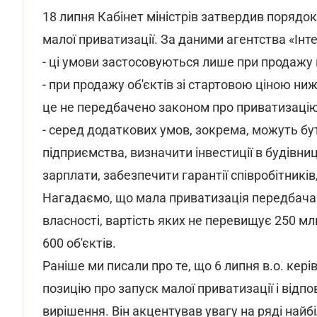
18 липня Кабінет міністрів затвердив порядо
малої приватизації. За даними агентства «Інт
- ці умови застосовуються лише при продажу 
- при продажу об'єктів зі стартовою ціною н
це не передбачено законом про приватизацію
- серед додаткових умов, зокрема, можуть бу
підприємства, визначити інвестиції в будівни
зарплати, забезпечити гарантії співробітникі
Нагадаємо, що мала приватизація передбачає
власності, вартість яких не перевищує 250 м
600 об'єктів.
Раніше ми писали про те, що 6 липня в.о. ке
позицію про запуск малої приватизації і від
вирішення. Він акцентував увагу на ряді найбі